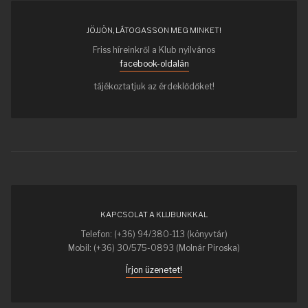
JÖJJÖN, LÁTOGASSON MEG MINKET!
Friss híreinkről a Klub nyilvános
facebook-oldalán
tájékoztatjuk az érdeklődőket!
KAPCSOLAT A KLUBUNKKAL
Telefon: (+36) 94/380-113 (könyvtár)
Mobil: (+36) 30/575-0893 (Molnár Piroska)
Írjon üzenetet!