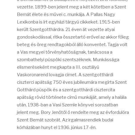
vezette. 1899-ben jelent meg a két kötetben a Szent
Bernát élete és művei c. munkája. A Pallas Nagy
Lexikonba is írt egyházi tárgyú cikkeket. 1915-ben
került Szentgotthárdra. 21 éven át vezette atyai
gondoskodással, ritka összetartó erővel az akkor főleg
beteg és öreg rendtagokból álló konventet. Tagja volt
a Vas megyei törvényhatóságnak, tanácsosa a
szombathelyi püspöki szentszéknek. Munkássága
elismeréseként megkapta a III. osztályú
Vaskoronarend lovagja címet. A szentgotthárdi
ciszterci apátság 750 éves jubileumára megírta Szent
Gotthárd püspök és a szentgotthárdi cisztercita
apátság rövid története című munkáját, amely a halála
után, 1938-ban a Vasi Szemle könyvei sorozatban
jelent meg. Bory Jenőtől ő rendelte meg az évfordulóra
Szent Bernát szobrát. Az irgalmasrendiek budai
kórházában hunyt el 1936. június 17-én.