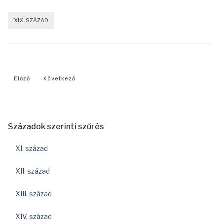
XIX. SZÁZAD
Előző cikk: 1850-es év eseményei
Következő cikk: 1875-ös év eseményei
Előző
Következő
Századok szerinti szűrés
XI. század
XII. század
XIII. század
XIV. század