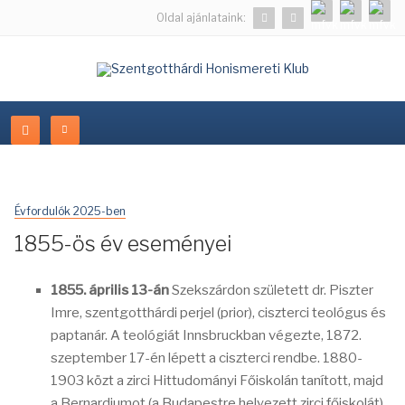
Oldal ajánlataink:
Évfordulók 2025-ben
1855-ös év eseményei
1855. április 13-án
Szekszárdon született dr. Piszter
Imre, szentgotthárdi perjel (prior), ciszterci teológus és
paptanár. A teológiát Innsbruckban végezte, 1872.
szeptember 17-én lépett a ciszterci rendbe. 1880-
1903 közt a zirci Hittudományi Főiskolán tanított, majd
a Bernardiumot (a Budapestre helyezett zirci főiskolát)