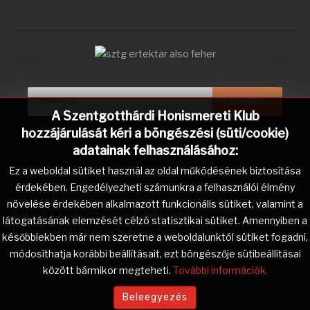
Keresés...
KERESÉS...
A Szentgotthárdi Honismereti Klub
hozzájárulását kéri a böngészési (süti/cookie)
adatainak felhasználásához:
Ez a weboldal sütiket használ az oldal működésének biztosítása
érdekében. Engedélyezheti számunkra a felhasználói élmény
Copyright © 2026 Szentgotthárdi Honismereti Klub. Minden jog
növelése érdekében alkalmazott funkcionális sütiket, valamint a
fenntartva. Az oldalt tervezte:
Csilinkó Gábor
.
látogatásának elemzését célzó statisztikai sütiket. Amennyiben a
A
Joomla!
a
GNU Általános Nyilvános Licenc
alatt kiadott szabad
későbbiekben már nem szeretne a weboldalunktól sütiket fogadni,
szoftver.
módosíthatja korábbi beállításait, ezt böngészője sütibeállításai
között bármikor megteheti.
További információk.
Beleegyezés