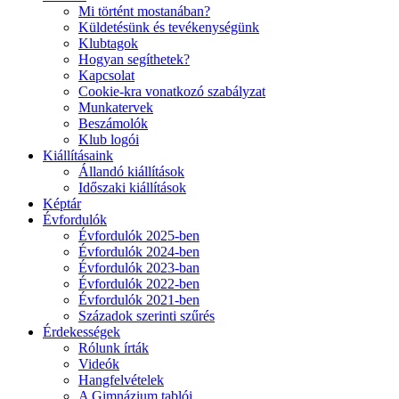
Mi történt mostanában?
Küldetésünk és tevékenységünk
Klubtagok
Hogyan segíthetek?
Kapcsolat
Cookie-kra vonatkozó szabályzat
Munkatervek
Beszámolók
Klub logói
Kiállításaink
Állandó kiállítások
Időszaki kiállítások
Képtár
Évfordulók
Évfordulók 2025-ben
Évfordulók 2024-ben
Évfordulók 2023-ban
Évfordulók 2022-ben
Évfordulók 2021-ben
Századok szerinti szűrés
Érdekességek
Rólunk írták
Videók
Hangfelvételek
A Gimnázium tablói