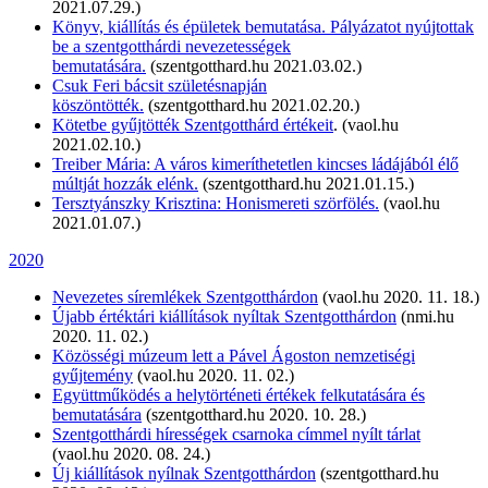
2021.07.29.)
Könyv, kiállítás és épületek bemutatása. Pályázatot nyújtottak
be a szentgotthárdi nevezetességek
bemutatására.
(szentgotthard.hu 2021.03.02.)
Csuk Feri bácsit születésnapján
köszöntötték.
(szentgotthard.hu 2021.02.20.)
Kötetbe gyűjtötték Szentgotthárd értékeit
. (vaol.hu
2021.02.10.)
Treiber Mária: A város kimeríthetetlen kincses ládájából élő
múltját hozzák elénk.
(szentgotthard.hu 2021.01.15.)
Tersztyánszky Krisztina: Honismereti szörfölés.
(vaol.hu
2021.01.07.)
2020
Nevezetes síremlékek Szentgotthárdon
(vaol.hu 2020. 11. 18.)
Újabb értéktári kiállítások nyíltak Szentgotthárdon
(nmi.hu
2020. 11. 02.)
Közösségi múzeum lett a Pável Ágoston nemzetiségi
gyűjtemény
(vaol.hu 2020. 11. 02.)
Együttműködés a helytörténeti értékek felkutatására és
bemutatására
(szentgotthard.hu 2020. 10. 28.)
Szentgotthárdi hírességek csarnoka címmel nyílt tárlat
(vaol.hu 2020. 08. 24.)
Új kiállítások nyílnak Szentgotthárdon
(szentgotthard.hu