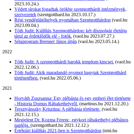
2023.10.24.)
Védett sírokat fogadtak örökbe szentgotthárdi intézmények,
szervezetek
(szentgotthard.hu 2023.10.17.)
Régi vendéglátóhelyek nyomában Szentgotthárdon
(vaol.hu
2023.09.04.)
Tóth Judit: Kiállítás Szentgotthárdon: két díszpolgár életútja
tárul az érdeklődők elé - fotók.
(vaol.hu 2023.07.27.)
Sétaprogram Brenner János útján
(vaol.hu 2023.05.14.)
2022
Tóth Judit: A szentgotthárdi barokk templom kincsei.
(vaol.hu
2022.12.06.)
Tóth Judit: Akik maradandó nyomot hagytak Szentgotthárd
történetében.
(vaol.hu 2022.05.06.)
2021
Horváth Zsuzsanna: Egy plébánia és egy emberi élet története
- Historia Domus Rábakethelyről.
(martinus.hu 2021.12.20.)
Tersztyánszky Krisztina: A plébánia története.
(vaol.hu
2021.12.15.)
Megjelent Dr. Kozma Ferenc, egykori rábakethelyi plébános
naplója.
(szentgotthard.hu 2021.12.12.)
Értéktári kiállítás 2021-ben is Szentgotthárdon
(nmi.hu