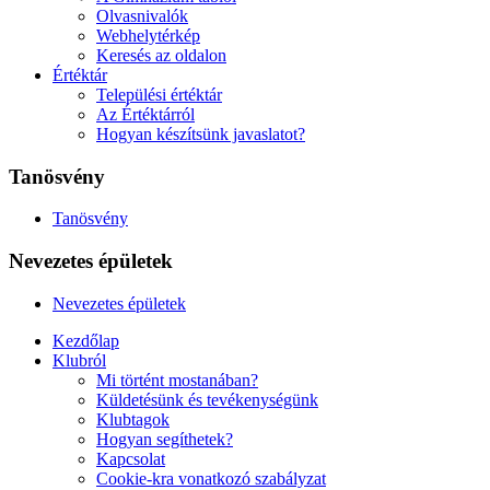
Olvasnivalók
Webhelytérkép
Keresés az oldalon
Értéktár
Települési értéktár
Az Értéktárról
Hogyan készítsünk javaslatot?
Tanösvény
Tanösvény
Nevezetes épületek
Nevezetes épületek
Kezdőlap
Klubról
Mi történt mostanában?
Küldetésünk és tevékenységünk
Klubtagok
Hogyan segíthetek?
Kapcsolat
Cookie-kra vonatkozó szabályzat