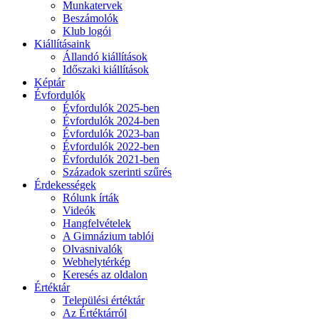
Munkatervek
Beszámolók
Klub logói
Kiállításaink
Állandó kiállítások
Időszaki kiállítások
Képtár
Évfordulók
Évfordulók 2025-ben
Évfordulók 2024-ben
Évfordulók 2023-ban
Évfordulók 2022-ben
Évfordulók 2021-ben
Századok szerinti szűrés
Érdekességek
Rólunk írták
Videók
Hangfelvételek
A Gimnázium tablói
Olvasnivalók
Webhelytérkép
Keresés az oldalon
Értéktár
Települési értéktár
Az Értéktárról