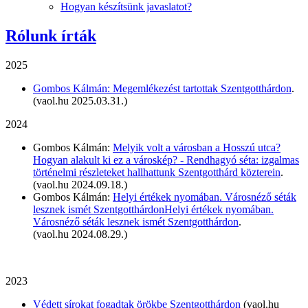
Hogyan készítsünk javaslatot?
Rólunk írták
2025
Gombos Kálmán: Megemlékezést tartottak Szentgotthárdon
.
(vaol.hu 2025.03.31.)
2024
Gombos Kálmán:
Melyik volt a városban a Hosszú utca?
Hogyan alakult ki ez a városkép? - Rendhagyó séta: izgalmas
történelmi részleteket hallhattunk Szentgotthárd közterein
.
(vaol.hu 2024.09.18.)
Gombos Kálmán:
Helyi értékek nyomában. Városnéző séták
lesznek ismét SzentgotthárdonHelyi értékek nyomában.
Városnéző séták lesznek ismét Szentgotthárdon
.
(vaol.hu 2024.08.29.)
2023
Védett sírokat fogadtak örökbe Szentgotthárdon
(vaol.hu