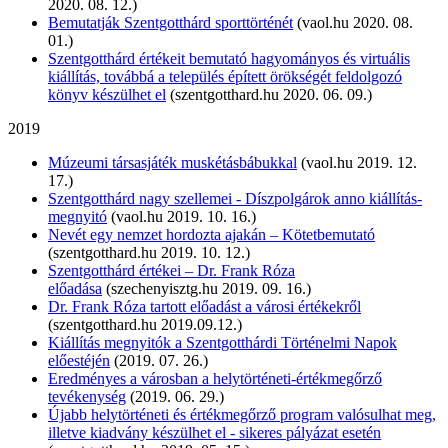
2020. 08. 12.)
Bemutatják Szentgotthárd sporttörténét
(vaol.hu 2020. 08.
01.)
Szentgotthárd értékeit bemutató hagyományos és virtuális
kiállítás, továbbá a település épített örökségét feldolgozó
könyv készülhet el
(szentgotthard.hu 2020. 06. 09.)
2019
Múzeumi társasjáték muskétásbábukkal
(vaol.hu 2019. 12.
17.)
Szentgotthárd nagy szellemei - Díszpolgárok anno kiállítás-
megnyitó
(vaol.hu 2019. 10. 16.)
Nevét egy nemzet hordozta ajakán – Kötetbemutató
(szentgotthard.hu 2019. 10. 12.)
Szentgotthárd értékei – Dr. Frank Róza
előadása
(szechenyisztg.hu 2019. 09. 16.)
Dr. Frank Róza tartott előadást a városi értékekről
(szentgotthard.hu 2019.09.12.)
Kiállítás megnyitók a Szentgotthárdi Történelmi Napok
előestéjén
(2019. 07. 26.)
Eredményes a városban a helytörténeti-értékmegőrző
tevékenység
(2019. 06. 29.)
Újabb helytörténeti és értékmegőrző program valósulhat meg,
illetve kiadvány készülhet el - sikeres pályázat esetén