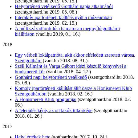
(szentgotthard.hu 2019. 05. 15.)
Helytörténeti vetélkedő Gotthárd napja alkalmából
(szentgotthard.hu 2019. 05. 06.)
Interaktív ipartörténeti kiállítás nyílt a múzeumban
(szentgotthard.hu 2019. 02. 15.)
A múlt századforduló a hamarosan megnyíló gotthárdi
kiállításon
(vaol.hu 2019. 01. 16.)
2018
Egy vérbeli lokálpatrióta, akit akkor elfeledett szeretett városa,
Szentgotthárd
(vaol.hu 2018. 08. 31.)
Széll Kálmánt és Varga Gábort idézi készülő könyvével a
honismereti kör
(vaol.hu 2018. 04. 27.)
Gotthárd napi helytörténeti vetélkedő
(szentgotthard.hu 2018.
05. 08.)
Komoly ipartörténeti kiállítást állít össze a Honismereti Klub
Szentgotthárdon
(vaol.hu 2018. 02. 16.)
A Honismereti Klub programjai
(szentgotthard.hu 2018. 02.
06.)
A település képe, az ott lakók tükörképe
(szentgotthard.hu
2018. 01. 26.)
2017
Helyi értékek hete
(gotthardtv.hu 2017. 10. 24.)