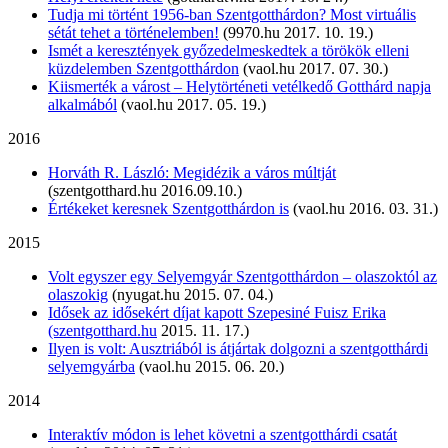
Tudja mi történt 1956-ban Szentgotthárdon? Most virtuális
sétát tehet a történelemben!
(9970.hu 2017. 10. 19.)
Ismét a keresztények győzedelmeskedtek a törökök elleni
küzdelemben Szentgotthárdon
(vaol.hu 2017. 07. 30.)
Kiismerték a várost – Helytörténeti vetélkedő Gotthárd napja
alkalmából
(vaol.hu 2017. 05. 19.)
2016
Horváth R. László: Megidézik a város múltját
(szentgotthard.hu 2016.09.10.)
Értékeket keresnek Szentgotthárdon is
(vaol.hu 2016. 03. 31.)
2015
Volt egyszer egy Selyemgyár Szentgotthárdon – olaszoktól az
olaszokig
(nyugat.hu 2015. 07. 04.)
Idősek az idősekért díjat kapott Szepesiné Fuisz Erika
(szentgotthard.hu
2015. 11. 17.)
Ilyen is volt: Ausztriából is átjártak dolgozni a szentgotthárdi
selyemgyárba
(vaol.hu 2015. 06. 20.)
2014
Interaktív módon is lehet követni a szentgotthárdi csatát