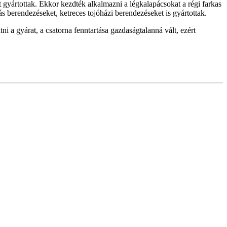
 gyártottak. Ekkor kezdték alkalmazni a légkalapácsokat a régi farkas
s berendezéseket, ketreces tojóházi berendezéseket is gyártottak.
 a gyárat, a csatorna fenntartása gazdaságtalanná vált, ezért