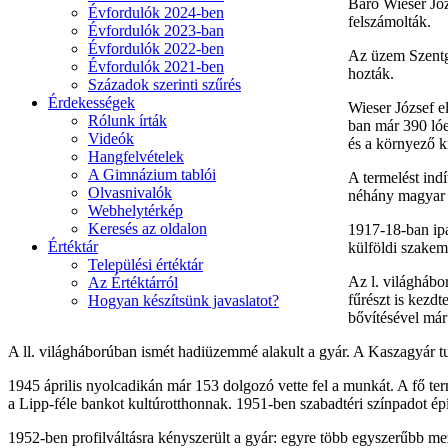
Báró Wieser Józ
Évfordulók 2024-ben
felszámolták.
Évfordulók 2023-ban
Évfordulók 2022-ben
Az üzem Szentg
Évfordulók 2021-ben
hozták.
Századok szerinti szűrés
Érdekességek
Wieser József el
Rólunk írták
ban már 390 lóe
Videók
és a környező ki
Hangfelvételek
A Gimnázium tablói
A termelést ind
Olvasnivalók
néhány magyar s
Webhelytérkép
Keresés az oldalon
1917-18-ban ipa
Értéktár
külföldi szakemb
Települési értéktár
Az l. világhábor
Az Értéktárról
fűrészt is kezd
Hogyan készítsünk javaslatot?
bővítésével már 
A ll. világháborúban ismét hadiüzemmé alakult a gyár. A Kaszagyár tu
1945 április nyolcadikán már 153 dolgozó vette fel a munkát. A fő ter
a Lipp-féle bankot kultúrotthonnak. 1951-ben szabadtéri színpadot ép
1952-ben profilváltásra kényszerült a gyár: egyre több egyszerűbb 