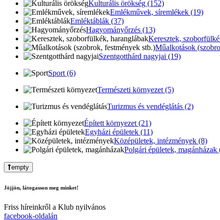
Kulturális örökség (152)
Emlékművek, síremlékek (19)
Emléktáblák (37)
Hagyományőrzés (13)
Keresztek, szoborfülké
Műalkotások (szobrok
Szentgotthárd nagyjai (19)
Sport (6)
Természeti környezet (5)
Turizmus és vendéglátás (2)
Épített környezet (21)
Egyházi épületek (11)
Középületek, intézmények (8)
Polgári épületek, magánházak 
empty
Jöjjön, látogasson meg minket!
Friss híreinkről a Klub nyilvános
facebook-oldalán