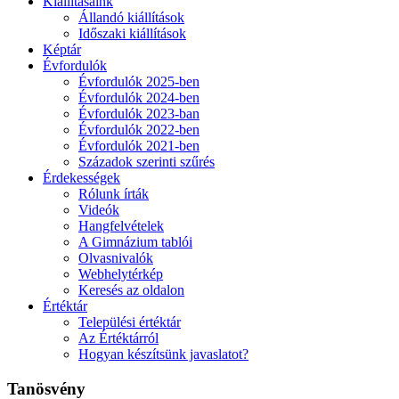
Kiállításaink
Állandó kiállítások
Időszaki kiállítások
Képtár
Évfordulók
Évfordulók 2025-ben
Évfordulók 2024-ben
Évfordulók 2023-ban
Évfordulók 2022-ben
Évfordulók 2021-ben
Századok szerinti szűrés
Érdekességek
Rólunk írták
Videók
Hangfelvételek
A Gimnázium tablói
Olvasnivalók
Webhelytérkép
Keresés az oldalon
Értéktár
Települési értéktár
Az Értéktárról
Hogyan készítsünk javaslatot?
Tanösvény