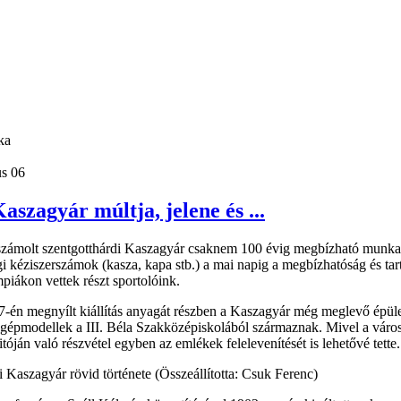
ka
us 06
aszagyár múltja, jelene és ...
számolt szentgotthárdi Kaszagyár csaknem 100 évig megbízható munkah
kéziszerszámok (kasza, kapa stb.) a mai napig a megbízhatóság és tartós
piákon vettek részt sportolóink.
7-én megnyílt kiállítás anyagát részben a Kaszagyár még meglevő épület
 a gépmodellek a III. Béla Szakközépiskolából származnak. Mivel a váro
tóján való részvétel egyben az emlékek felelevenítését is lehetővé tette.
i Kaszagyár rövid története (Összeállította: Csuk Ferenc)