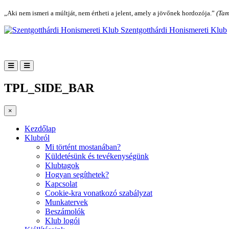
„Aki nem ismeri a múltját, nem értheti a jelent, amely a jövőnek hordozója.”
(Tam
Szentgotthárdi Honismereti Klub
TPL_SIDE_BAR
×
Kezdőlap
Klubról
Mi történt mostanában?
Küldetésünk és tevékenységünk
Klubtagok
Hogyan segíthetek?
Kapcsolat
Cookie-kra vonatkozó szabályzat
Munkatervek
Beszámolók
Klub logói