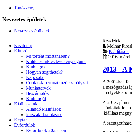
Tanösvény
Nevezetes épületek
Nevezetes épületek
Részletek
Kezdőlap
Molnár Piros
Klubról
Kiállítások
Mi történt mostanában?
2016. márci
Küldetésünk és tevékenységünk
Klubtagok
2013 - A K
Hogyan segíthetek?
Kapcsolat
A 2001-ben fel
Cookie-kra vonatkozó szabályzat
a mezőgazdasági 
Munkatervek
amelyekkel olim
Beszámolók
Klub logói
A 2013. június 
Kiállításaink
ajánlották fel,
Állandó kiállítások
kiállítás megnyi
Időszaki kiállítások
Képtár
A szentgotthárd
Évfordulók
Évfordulók 2025-ben