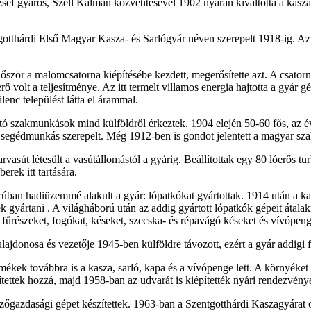
sef gyáros, Széll Kálmán közvetítésével 1902 nyarán kiváltotta a kasz
otthárdi Első Magyar Kasza- és Sarlógyár néven szerepelt 1918-ig. 
őször a malomcsatorna kiépítésébe kezdett, megerősítette azt. A csatorna
rő volt a teljesítménye. Az itt termelt villamos energia hajtotta a gyár
lenc települést látta el árammal.
ító szakmunkások mind külföldről érkeztek. 1904 elején 50-60 fős, az 
egédmunkás szerepelt. Még 1912-ben is gondot jelentett a magyar sza
rvasút létesült a vasútállomástól a gyárig. Beállítottak egy 80 lóerős t
erek itt tartására.
úban hadiüzemmé alakult a gyár: lópatkókat gyártottak. 1914 után a kasz
tek gyártani . A világháború után az addig gyártott lópatkók gépeit átal
fűrészeket, fogókat, késeket, szecska- és répavágó késeket és vívópengé
lajdonosa és vezetője 1945-ben külföldre távozott, ezért a gyár addigi
mékek továbbra is a kasza, sarló, kapa és a vívópenge lett. A környéke
ítettek hozzá, majd 1958-ban az udvarát is kiépítették nyári rendezvén
mezőgazdasági gépet készítettek. 1963-ban a Szentgotthárdi Kaszagyár