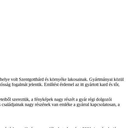
elye volt Szentgotthárd és környéke lakosainak. Gyártmányai közül
ság fogalmát jelentik. Említést érdemel az itt gyártott kard és tőr,
eiből szereztük, a fényképek nagy részét a gyár régi dolgozói
s családjainak nagy részének van emléke a gyárral kapcsolatosan, a