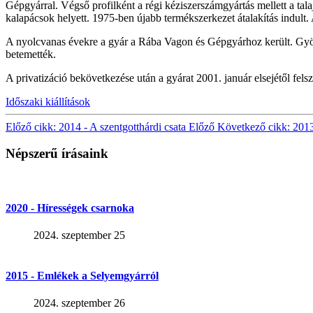
Gépgyárral. Végső profilként a régi kéziszerszámgyártás mellett a tal
kalapácsok helyett. 1975-ben újabb termékszerkezet átalakítás indult.
A nyolcvanas évekre a gyár a Rába Vagon és Gépgyárhoz került. Gyökere
betemették.
A privatizáció bekövetkezése után a gyárat 2001. január elsejétől fels
Időszaki kiállítások
Előző cikk: 2014 - A szentgotthárdi csata
Előző
Következő cikk: 2013
Népszerű írásaink
2020 - Hírességek csarnoka
2024. szeptember 25
2015 - Emlékek a Selyemgyárról
2024. szeptember 26