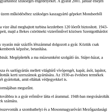
agyártáshoz szükséges engedélyeket. A gyárat 2001. január elsején
Az üzem működéséhez szükséges kaszagyártó gépeket Mondseeből
 vize által meghajtott turbina kezdetben 120 lóerőt biztosított. 1943-
 gépeit, majd a Bekes csörötneki vizierőművel közösen Szentgotthárdot
év nyarán már százfős létszámmal dolgozott a gyár. Köztük csak
kemberek képzése, betanítása.
urbinát. Megépítették a ma múzeumként szolgáló ún. Stájer-házat, a
a és sarlógyártás mellett világhírű vívópengét, kapát, ásót, lapátot,
akították kerti szerszámok gyártására. Az 1930-as években termékek
t gyártottak, amit elláttak védjegyekkel is.
 formájában megszűnt.
t továbbra is a gyár erőműve látta el árammal. 1948-ban megvásárolták
yek számára.
at összevonták a szombathelyi és a Mosonmagyaróvári Mezőgazdasági