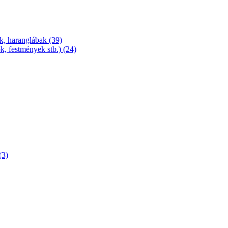
k, haranglábak (39)
, festmények stb.) (24)
(3)