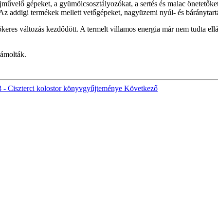
ajművelő gépeket, a gyümölcsosztályozókat, a sertés és malac önetetőket
 Az addigi termékek mellett vetőgépeket, nagyüzemi nyúl- és báránytartá
s változás kezdődött. A termelt villamos energia már nem tudta ellátni
zámolták.
 - Ciszterci kolostor könyvgyűjteménye
Következő