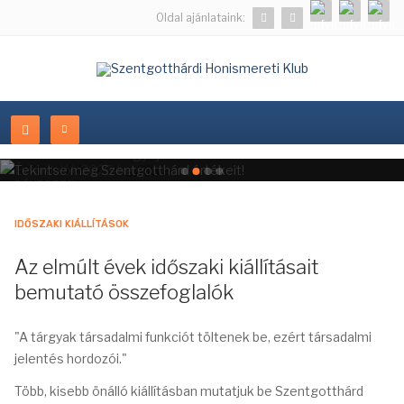
Oldal ajánlataink:
Kiállításaink összegyűjtve
BŐVEBBEN...
IDŐSZAKI KIÁLLÍTÁSOK
Az elmúlt évek időszaki kiállításait
bemutató összefoglalók
"A tárgyak társadalmi funkciót töltenek be, ezért társadalmi
jelentés hordozói."
Több, kisebb önálló kiállításban mutatjuk be Szentgotthárd