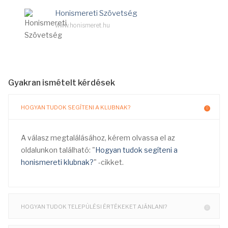
Honismereti Szövetség
www.honismeret.hu
Gyakran ismételt kérdések
HOGYAN TUDOK SEGÍTENI A KLUBNAK?
A válasz megtalálásához, kérem olvassa el az
oldalunkon található: "
Hogyan tudok segíteni a
honismereti klubnak?
" -cikket.
HOGYAN TUDOK TELEPÜLÉSI ÉRTÉKEKET AJÁNLANI?