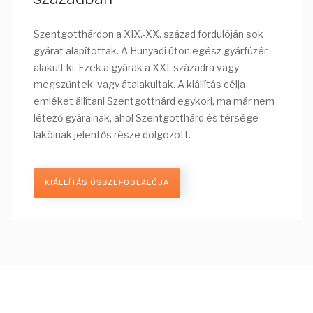
Szentgotthárdon a XIX.-XX. század fordulóján sok
gyárat alapítottak. A Hunyadi úton egész gyárfüzér
alakult ki. Ezek a gyárak a XXI. századra vagy
megszűntek, vagy átalakultak. A kiállítás célja
emléket állítani Szentgotthárd egykori, ma már nem
létező gyárainak, ahol Szentgotthárd és térsége
lakóinak jelentős része dolgozott.
KIÁLLÍTÁS ÖSSZEFOGLALÓJA