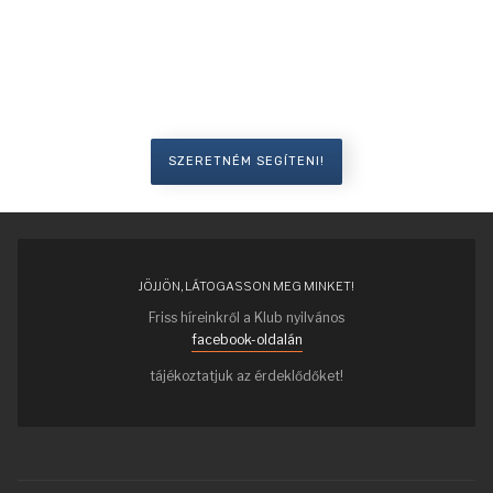
Szeretné segíteni a Honismereti Klub
munkáját?
SZERETNÉM SEGÍTENI!
JÖJJÖN, LÁTOGASSON MEG MINKET!
Friss híreinkről a Klub nyilvános
facebook-oldalán
tájékoztatjuk az érdeklődőket!