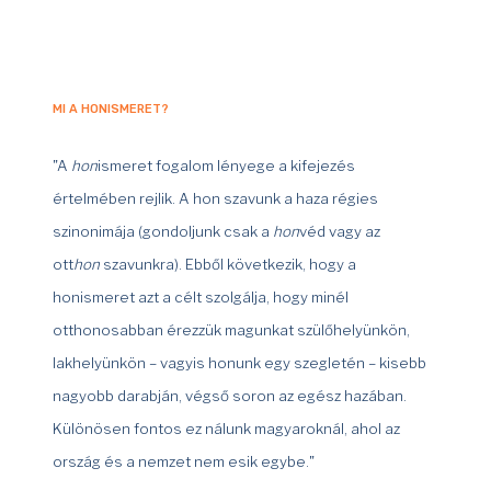
MI A HONISMERET?
"A
hon
ismeret fogalom lényege a kifejezés
értelmében rejlik. A hon szavunk a haza régies
szinonimája (gondoljunk csak a
hon
véd vagy az
ott
hon
szavunkra). Ebből következik, hogy a
honismeret azt a célt szolgálja, hogy minél
otthonosabban érezzük magunkat szülőhelyünkön,
lakhelyünkön – vagyis honunk egy szegletén – kisebb
nagyobb darabján, végső soron az egész hazában.
Különösen fontos ez nálunk magyaroknál, ahol az
ország és a nemzet nem esik egybe."