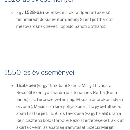
Egy
1528-ban
keletkezett okirat (perirat) az első
fennmaradt dokumentum, amely Szentgotthárdot
mezővárosnak nevezi (oppido Sancti Gothardi).
1550-es év eseményei
1550-ben
(vagy 1553-ban) Szécsi Margit hívására
Bécsből Szentgotthárdra jött Johannes Betha (Beda
János) ciszterci szerzetes pap, Miksa trónörökös udvari
orvosa („Maximilián király physikusa”), hogy betöltse az
apáti tisztséget. 1556-os távozása (vagy halála) után a
Rein ciszterci kolostorból érkező szerzeteseket, akik át
akarták venni az apátság irányítását, Szécsi Margit