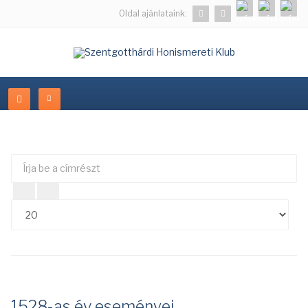
Oldal ajánlataink:
Írja
Té
be
#
a
címrészt
1528-as év eseményei