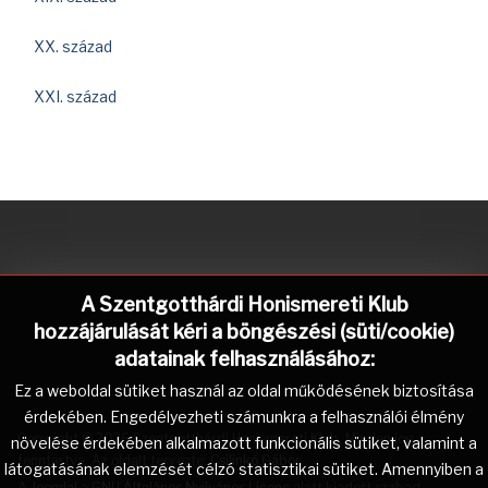
XX. század
XXI. század
A Szentgotthárdi Honismereti Klub
hozzájárulását kéri a böngészési (süti/cookie)
adatainak felhasználásához:
Ez a weboldal sütiket használ az oldal működésének biztosítása
érdekében. Engedélyezheti számunkra a felhasználói élmény
Copyright © 2026 Szentgotthárdi Honismereti Klub. Minden jog
növelése érdekében alkalmazott funkcionális sütiket, valamint a
fenntartva. Az oldalt tervezte:
Csilinkó Gábor
.
látogatásának elemzését célzó statisztikai sütiket. Amennyiben a
A
Joomla!
a
GNU Általános Nyilvános Licenc
alatt kiadott szabad