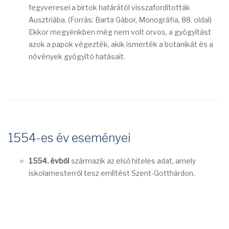
fegyveresei a birtok határától visszafordították
Ausztriába. (Forrás: Barta Gábor, Monográfia, 88. oldal)
Ekkor megyénkben még nem volt orvos, a gyógyítást
azok a papok végezték, akik ismerték a botanikát és a
növények gyógyító hatásait.
1554-es év eseményei
1554. évből
származik az első hiteles adat, amely
iskolamesterről tesz említést Szent-Gotthárdon.