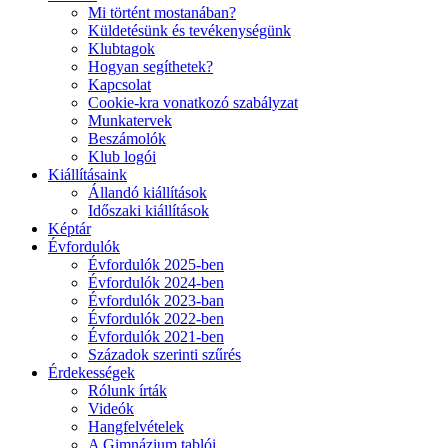
Mi történt mostanában?
Küldetésünk és tevékenységünk
Klubtagok
Hogyan segíthetek?
Kapcsolat
Cookie-kra vonatkozó szabályzat
Munkatervek
Beszámolók
Klub logói
Kiállításaink
Állandó kiállítások
Időszaki kiállítások
Képtár
Évfordulók
Évfordulók 2025-ben
Évfordulók 2024-ben
Évfordulók 2023-ban
Évfordulók 2022-ben
Évfordulók 2021-ben
Századok szerinti szűrés
Érdekességek
Rólunk írták
Videók
Hangfelvételek
A Gimnázium tablói