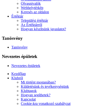
Olvasnivalók
Webhelytérkép
Keresés az oldalon
Értéktár
Települési értéktár
Az Értéktárról
Hogyan készítsünk javaslatot?
Tanösvény
Tanösvény
Nevezetes épületek
Nevezetes épületek
Kezdőlap
Klubról
Mi történt mostanában?
Küldetésünk és tevékenységünk
Klubtagok
Hogyan segíthetek?
Kapcsolat
Cookie-kra vonatkozó szabályzat