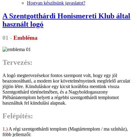
Hogyan készítsünk javaslatot?
A Szentgotthárdi Honismereti Klub által
használt logó
01 -
Embléma
Tervezés:
A logó megtervezésekor fontos szempont volt, hogy egy jól
beazonosítható, a modern kor követelményeinek megfelelő arculat
jöjjön létre. Kiinduláskor egy kicsit korábbra mentünk vissza
Szentgotthárd történelmében, és a Nagyboldogasszony
Plébániatemplom helyett a régebbi szentgotthárdi templomot
használtuk fel kiindulási alapnak.
Felépítés:
1.)
A régi szentgotthárdi templom (Magtártemplom / ma színház),
föbb jellemzői: