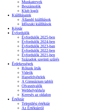
Munkatervek
Beszámolók
Klub logói
Kiállításaink
Állandó kiállítások
Időszaki kiállítások
Képtár
Évfordulók
Évfordulók 2025-ben
Évfordulók 2024-ben
Évfordulók 2023-ban
Évfordulók 2022-ben
Évfordulók 2021-ben
Századok szerinti szűrés
Érdekességek
Rólunk írták
Videók
Hangfelvételek
A Gimnázium tablói
Olvasnivalók
Webhelytérkép
Keresés az oldalon
Értéktár
Települési értéktár
Az Értéktárról