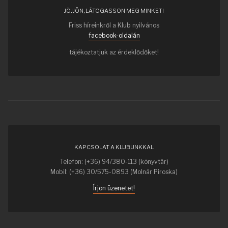
JÖJJÖN, LÁTOGASSON MEG MINKET!
Friss híreinkről a Klub nyilvános
facebook-oldalán
tájékoztatjuk az érdeklődőket!
KAPCSOLAT A KLUBUNKKAL
Telefon: (+36) 94/380-113 (könyvtár)
Mobil: (+36) 30/575-0893 (Molnár Piroska)
Írjon üzenetet!