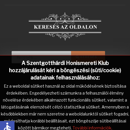
Keresés...
Type 2 or more characters for r
KERESÉS...
A Szentgotthárdi Honismereti Klub
hozzájárulását kéri a böngészési (süti/cookie)
adatainak felhasználásához:
Ez a weboldal sütiket használ az oldal működésének biztosítása
érdekében. Engedélyezheti számunkra a felhasználói élmény
Copyright © 2026 Szentgotthárdi Honismereti Klub. Minden jog
növelése érdekében alkalmazott funkcionális sütiket, valamint a
fenntartva. Az oldalt tervezte:
Csilinkó Gábor
.
látogatásának elemzését célzó statisztikai sütiket. Amennyiben a
A
Joomla!
a
GNU Általános Nyilvános Licenc
alatt kiadott szabad
későbbiekben már nem szeretne a weboldalunktól sütiket fogadni,
szoftver.
módosíthatja korábbi beállításait, ezt böngészője sütibeállításai
accessible
között bármikor megteheti.
További információk.