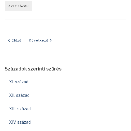
XVI. SZÁZAD
Előző cikk: 1614-es év eseményei
Következő cikk: 1489-es év eseményei
Előző
Következő
Századok szerinti szűrés
XI. század
XII. század
XIII. század
XIV. század