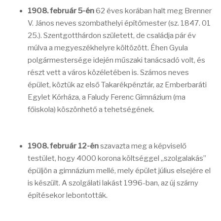
1908. február 5-én
62 éves korában halt meg Brenner
V. János neves szombathelyi építőmester (sz. 1847. 01
25.). Szentgotthárdon született, de családja pár év
múlva a megyeszékhelyre költözött. Éhen Gyula
polgármestersége idején műszaki tanácsadó volt, és
részt vett a város közéletében is. Számos neves
épület, köztük az első Takarékpénztár, az Emberbaráti
Egylet Kórháza, a Faludy Ferenc Gimnázium (ma
főiskola) köszönhető a tehetségének.
1908. február 12-én
szavazta meg a képviselő
testület, hogy 4000 korona költséggel „szolgalakás”
épüljön a gimnázium mellé, mely épület július elsejére el
is készült. A szolgálati lakást 1996-ban, az új szárny
építésekor lebontották.