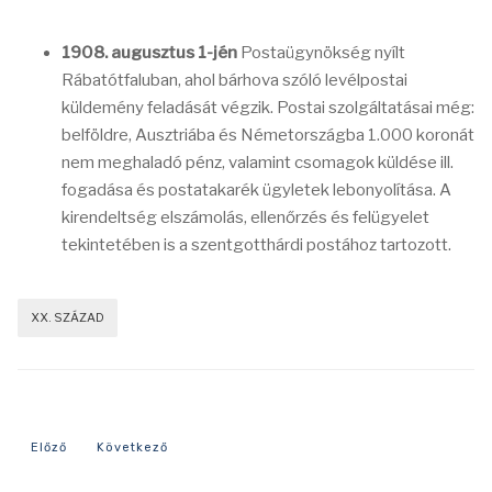
1908. augusztus 1-jén
Postaügynökség nyílt
Rábatótfaluban, ahol bárhova szóló levélpostai
küldemény feladását végzik. Postai szolgáltatásai még:
belföldre, Ausztriába és Németországba 1.000 koronát
nem meghaladó pénz, valamint csomagok küldése ill.
fogadása és postatakarék ügyletek lebonyolítása. A
kirendeltség elszámolás, ellenőrzés és felügyelet
tekintetében is a szentgotthárdi postához tartozott.
XX. SZÁZAD
Előző cikk: 1913-as év eseményei
Következő cikk: 1903-as év eseményei
Előző
Következő