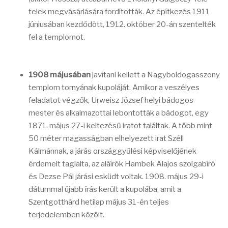
telek megvásárlására fordították. Az építkezés 1911
júniusában kezdődött, 1912. október 20-án szentelték
fel a templomot.
1908 májusában
javítani kellett a Nagyboldogasszony
templom tornyának kupoláját. Amikor a veszélyes
feladatot végzők, Urweisz József helyi bádogos
mester és alkalmazottai lebontották a bádogot, egy
1871. május 27-i keltezésű iratot találtak. A több mint
50 méter magasságban elhelyezett irat Széll
Kálmánnak, a járás országgyűlési képviselőjének
érdemeit taglalta, az aláírók Hambek Alajos szolgabíró
és Dezse Pál járási esküdt voltak. 1908. május 29-i
dátummal újabb írás került a kupolába, amit a
Szentgotthárd hetilap május 31-én teljes
terjedelemben közölt.