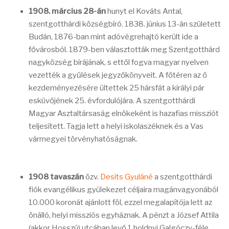
1908. március 28-án
hunyt el Kováts Antal,
szentgotthárdi községbíró. 1838. június 13-án született
Budán, 1876-ban mint adóvégrehajtó került ide a
fővárosból. 1879-ben választották meg Szentgotthárd
nagyközség bírájának, s ettől fogva magyar nyelven
vezették a gyűlések jegyzőkönyveit. A főtéren az ő
kezdeményezésére ültettek 25 hársfát a királyi pár
esküvőjének 25. évfordulójára. A szentgotthárdi
Magyar Asztaltársaság elnökeként is hazafias missziót
teljesített. Tagja lett a helyi iskolaszéknek és a Vas
vármegyei törvényhatóságnak.
1908 tavaszán
özv.
Desits Gyuláné
a szentgotthárdi
fiók evangélikus gyülekezet céljaira magánvagyonából
10.000 koronát ajánlott föl, ezzel megalapítója lett az
önálló, helyi missziós egyháznak. A pénzt a József Attila
(akkor Hosszú) utcában levő 1 holdnyi Galgóczy-féle