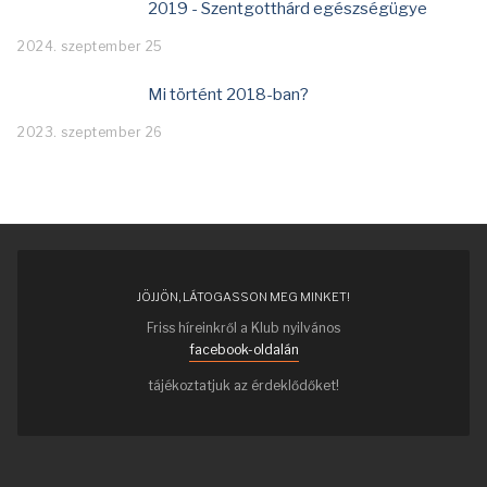
2019 - Szentgotthárd egészségügye
2024. szeptember 25
Mi történt 2018-ban?
2023. szeptember 26
JÖJJÖN, LÁTOGASSON MEG MINKET!
Friss híreinkről a Klub nyilvános
facebook-oldalán
tájékoztatjuk az érdeklődőket!