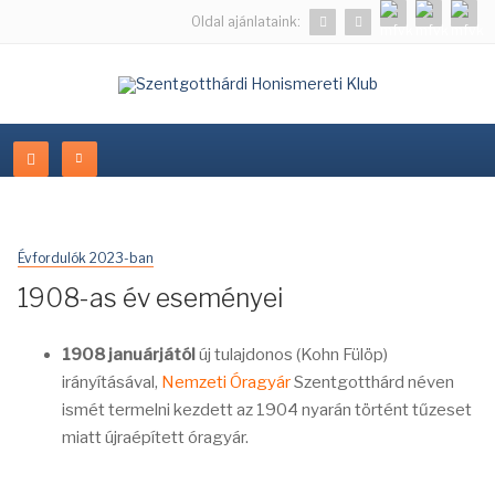
Oldal ajánlataink:
Évfordulók 2023-ban
1908-as év eseményei
1908 januárjától
új tulajdonos (Kohn Fülöp)
irányításával,
Nemzeti Óragyár
Szentgotthárd néven
ismét termelni kezdett az 1904 nyarán történt tűzeset
miatt újraépített óragyár.