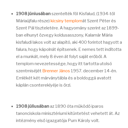
1908 júniusában
szentelték föl Kisfalud, (1934-től
Máriaújfalu része)
kicsiny templom
át Szent Péter és
Szent Pál tiszteletére. A hagyomány szerint az 1899-
ban elhunyt özvegy koldusasszony, Kalamár Mária
kisfaludi lakos volt az alapító, aki 400 forintot hagyott a
falura, hogy kápolnát építsenek. E nemes tett indította
el a munkát, mely 8 éven át folyt saját erőből. A
templom nevezetessége, hogy itt tartotta utolsó
szentmiséjét
Brenner János
1957. december 14-én.
Emlékét két márványtábla és a boldoggá avatott
káplán csontereklyéje is őrzi.
1908 júliusában
az 1890 óta működő iparos
tanonciskola minisztériumi kitüntetést vehetett át. Az
intézmény első igazgatója Pum Károly volt.