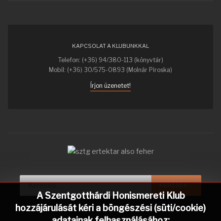
KAPCSOLAT A KLUBUNKKAL
Telefon: (+36) 94/380-113 (könyvtár)
Mobil: (+36) 30/575-0893 (Molnár Piroska)
Írjon üzenetet!
Keresés...
KERESÉS...
A Szentgotthárdi Honismereti Klub
hozzájárulását kéri a böngészési (süti/cookie)
adatainak felhasználásához: