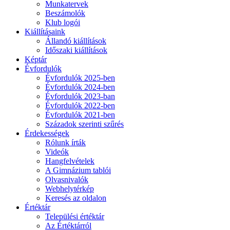
Munkatervek
Beszámolók
Klub logói
Kiállításaink
Állandó kiállítások
Időszaki kiállítások
Képtár
Évfordulók
Évfordulók 2025-ben
Évfordulók 2024-ben
Évfordulók 2023-ban
Évfordulók 2022-ben
Évfordulók 2021-ben
Századok szerinti szűrés
Érdekességek
Rólunk írták
Videók
Hangfelvételek
A Gimnázium tablói
Olvasnivalók
Webhelytérkép
Keresés az oldalon
Értéktár
Települési értéktár
Az Értéktárról