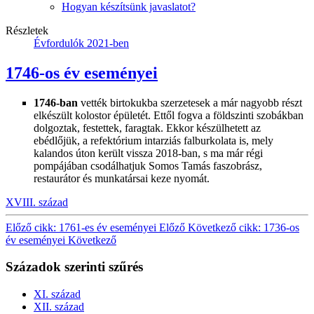
Hogyan készítsünk javaslatot?
Részletek
Évfordulók 2021-ben
1746-os év eseményei
1746-ban
vették birtokukba szerzetesek a már nagyobb részt
elkészült kolostor épületét. Ettől fogva a földszinti szobákban
dolgoztak, festettek, faragtak. Ekkor készülhetett az
ebédlőjük, a refektórium intarziás falburkolata is, mely
kalandos úton került vissza 2018-ban, s ma már régi
pompájában csodálhatjuk Somos Tamás faszobrász,
restaurátor és munkatársai keze nyomát.
XVIII. század
Előző cikk: 1761-es év eseményei
Előző
Következő cikk: 1736-os
év eseményei
Következő
Századok szerinti szűrés
XI. század
XII. század