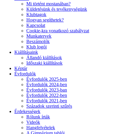
Mi történt mostanában?
Küldetésünk és tevékenységünk
Klubtagok
Hogyan segíthetek?
Kapcsolat
Cookie-kra vonatkozó szabályzat
Munkatervek
Beszámolók
Klub logói
Kiállításaink
Állandó kiállítások
Időszaki kiállítások
Képtár
Évfordulók
Évfordulók 2025-ben
Évfordulók 2024-ben
Évfordulók 2023-ban
Évfordulók 2022-ben
Évfordulók 2021-ben
Századok szerinti szűrés
Érdekességek
Rólunk írták
Videók
Hangfelvételek
A Gimnázium tablói