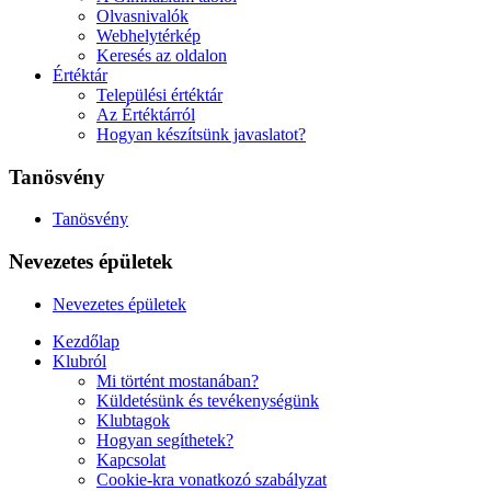
Olvasnivalók
Webhelytérkép
Keresés az oldalon
Értéktár
Települési értéktár
Az Értéktárról
Hogyan készítsünk javaslatot?
Tanösvény
Tanösvény
Nevezetes épületek
Nevezetes épületek
Kezdőlap
Klubról
Mi történt mostanában?
Küldetésünk és tevékenységünk
Klubtagok
Hogyan segíthetek?
Kapcsolat
Cookie-kra vonatkozó szabályzat