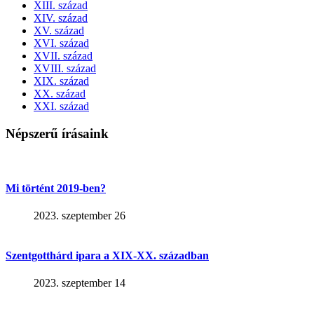
XIII. század
XIV. század
XV. század
XVI. század
XVII. század
XVIII. század
XIX. század
XX. század
XXI. század
Népszerű írásaink
Mi történt 2019-ben?
2023. szeptember 26
Szentgotthárd ipara a XIX-XX. században
2023. szeptember 14