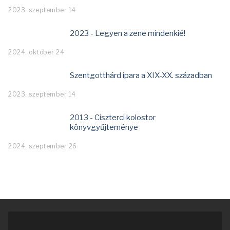
2023. szeptember 14
2023 - Legyen a zene mindenkié!
2024. október 24
Szentgotthárd ipara a XIX-XX. században
2023. szeptember 14
2013 - Ciszterci kolostor
könyvgyűjteménye
2024. szeptember 26