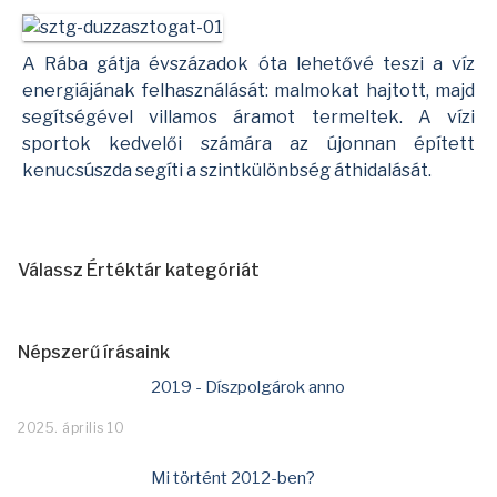
A Rába gátja évszázadok óta lehetővé teszi a víz
energiájának felhasználását: malmokat hajtott, majd
segítségével villamos áramot termeltek. A vízi
sportok kedvelői számára az újonnan épített
kenucsúszda segíti a szintkülönbség áthidalását.
Válassz Értéktár kategóriát
Népszerű írásaink
2019 - Díszpolgárok anno
2025. április 10
Mi történt 2012-ben?