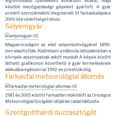
legfontosabb üzemeként kovácsolt árukat, majd
később mezőgazdasági gépeket gyártott. A gyár
eredeti szerszámaiból megmaradt öt farkaskalapács
2005 óta védettséget élvez.
Selyemgyár
Magyarországon az első selyemszövőgyárat 1899-
ben alapították. Különösen a háborús időszakokban a
környék asszonyainak adott munkát A képek között
látható grafikonon követhető a gyár termelésének
alakulása egészen az 1992-es privatizációig.
Farkasfai meteorológiai állomás
1981 és 2005 között Farkasfán működött az Országos
Meteorológiai Szolgálat időjárási radarhálózata.
Szentgotthárdi duzzasztógát