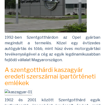
1992-ben Szentgotthárdon az Opel gyárban
megindult a termelés. Közel egy évtizedes
autógyártás és több, mint húsz éves motorgyártási
tevékenységével a cég az egyik legdinamikusabban
fejlődő vállalat Magyarországon.
A szentgotthárdi kaszagyár
eredeti szerszámai ipartörténeti
emlékek
1902 és 2001 között Szentgotthárd egyik