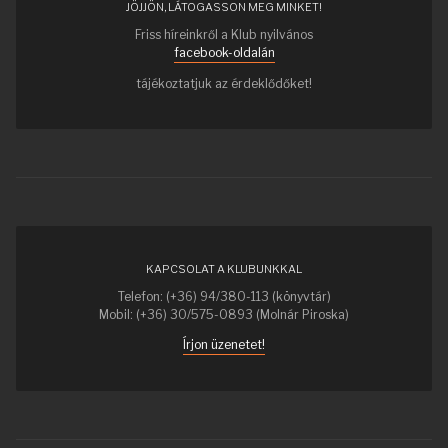
JÖJJÖN, LÁTOGASSON MEG MINKET!
Friss híreinkről a Klub nyilvános
facebook-oldalán
tájékoztatjuk az érdeklődőket!
KAPCSOLAT A KLUBUNKKAL
Telefon: (+36) 94/380-113 (könyvtár)
Mobil: (+36) 30/575-0893 (Molnár Piroska)
Írjon üzenetet!