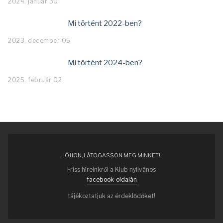
2024. január 30
Mi történt 2022-ben?
2023. december 05
Mi történt 2024-ben?
2025. február 02
JÖJJÖN, LÁTOGASSON MEG MINKET!
Friss híreinkről a Klub nyilvános
facebook-oldalán
tájékoztatjuk az érdeklődőket!