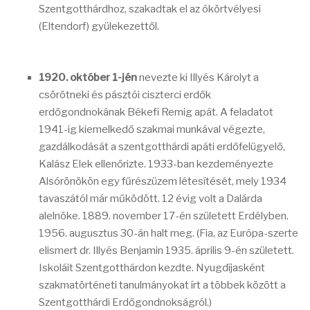
Szentgotthárdhoz, szakadtak el az ókörtvélyesi
(Eltendorf) gyülekezettől.
1920. október 1-jén
nevezte ki Illyés Károlyt a
csörötneki és pásztói ciszterci erdők
erdőgondnokának Békefi Remig apát. A feladatot
1941-ig kiemelkedő szakmai munkával végezte,
gazdálkodását a szentgotthárdi apáti erdőfelügyelő,
Kalász Elek ellenőrizte. 1933-ban kezdeményezte
Alsórönökön egy fűrészüzem létesítését, mely 1934
tavaszától már működött. 12 évig volt a Dalárda
alelnöke. 1889. november 17-én született Erdélyben.
1956. augusztus 30-án halt meg. (Fia, az Európa-szerte
elismert dr. Illyés Benjamin 1935. április 9-én született.
Iskoláit Szentgotthárdon kezdte. Nyugdíjasként
szakmatörténeti tanulmányokat írt a többek között a
Szentgotthárdi Erdőgondnokságról.)