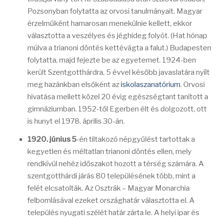
Pozsonyban folytatta az orvosi tanulmányait. Magyar
érzelműként hamarosan menekülnie kellett, ekkor
választotta a veszélyes és jéghideg folyót. (Hat hónap
múlva a trianoni döntés kettévágta a falut.) Budapesten
folytatta, majd fejezte be az egyetemet. 1924-ben
került Szentgotthárdra, 5 évvel később javaslatára nyílt
meg hazánkban elsőként az
iskolaszanatórium
. Orvosi
hivatása mellett közel 20 évig egészségtant tanított a
gimnáziumban. 1952-től Egerben élt és dolgozott, ott
is hunyt el 1978. április 30-án.
1920. június 5
-én tiltakozó népgyűlést tartottak a
kegyetlen és méltatlan trianoni döntés ellen, mely
rendkívül nehéz időszakot hozott a térség számára. A
szentgotthárdi járás 80 településének több, mint a
felét elcsatolták. Az Osztrák – Magyar Monarchia
felbomlásával ezeket országhatár választotta el. A
település nyugati szélét határ zárta le. A helyi ipar és