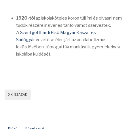
1920-tól
az iskolaköteles koron túli írni és olvasni nem
tudók részére ingyenes tanfolyamot szerveztek.
A
Szentgotthárdi Első Magyar Kasza- és
Sarlógyár
vezetése élen járt az analfabetizmus
leküzdésében, támogatták munkásaik gyermekeinek
iskolába küldését.
XX. SZÁZAD
Előző cikk: 1915-ös év eseményei
Következő cikk: 1925-ös év eseményei
Előző
Következő