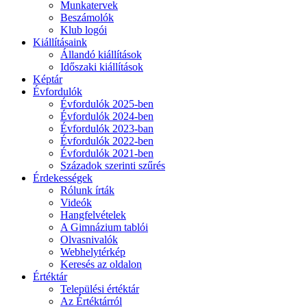
Munkatervek
Beszámolók
Klub logói
Kiállításaink
Állandó kiállítások
Időszaki kiállítások
Képtár
Évfordulók
Évfordulók 2025-ben
Évfordulók 2024-ben
Évfordulók 2023-ban
Évfordulók 2022-ben
Évfordulók 2021-ben
Századok szerinti szűrés
Érdekességek
Rólunk írták
Videók
Hangfelvételek
A Gimnázium tablói
Olvasnivalók
Webhelytérkép
Keresés az oldalon
Értéktár
Települési értéktár
Az Értéktárról