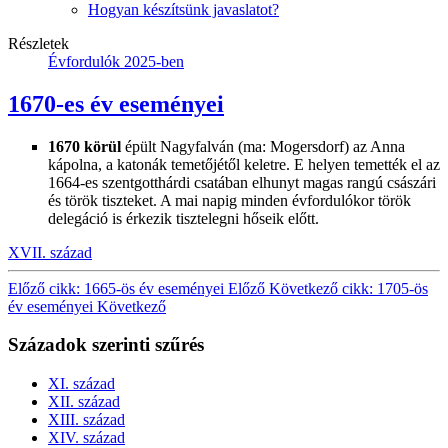
Hogyan készítsünk javaslatot?
Részletek
Évfordulók 2025-ben
1670-es év eseményei
1670 körül
épült Nagyfalván (ma: Mogersdorf) az Anna
kápolna, a katonák temetőjétől keletre. E helyen temették el az
1664-es szentgotthárdi csatában elhunyt magas rangú császári
és török tiszteket. A mai napig minden évfordulókor török
delegáció is érkezik tisztelegni hőseik előtt.
XVII. század
Előző cikk: 1665-ös év eseményei
Előző
Következő cikk: 1705-ös
év eseményei
Következő
Századok szerinti szűrés
XI. század
XII. század
XIII. század
XIV. század