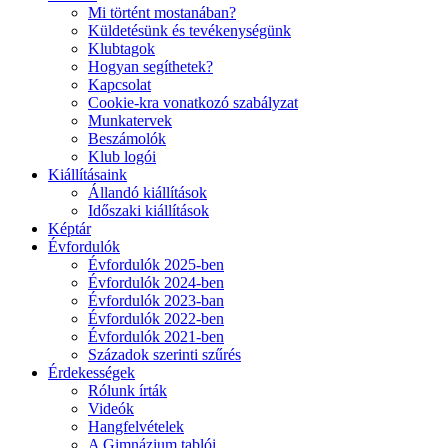
Mi történt mostanában?
Küldetésünk és tevékenységünk
Klubtagok
Hogyan segíthetek?
Kapcsolat
Cookie-kra vonatkozó szabályzat
Munkatervek
Beszámolók
Klub logói
Kiállításaink
Állandó kiállítások
Időszaki kiállítások
Képtár
Évfordulók
Évfordulók 2025-ben
Évfordulók 2024-ben
Évfordulók 2023-ban
Évfordulók 2022-ben
Évfordulók 2021-ben
Századok szerinti szűrés
Érdekességek
Rólunk írták
Videók
Hangfelvételek
A Gimnázium tablói