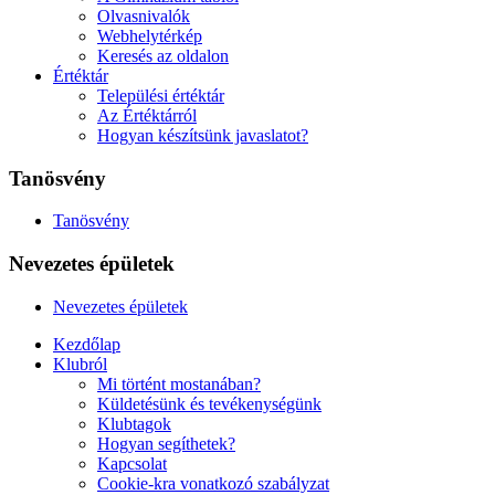
Olvasnivalók
Webhelytérkép
Keresés az oldalon
Értéktár
Települési értéktár
Az Értéktárról
Hogyan készítsünk javaslatot?
Tanösvény
Tanösvény
Nevezetes épületek
Nevezetes épületek
Kezdőlap
Klubról
Mi történt mostanában?
Küldetésünk és tevékenységünk
Klubtagok
Hogyan segíthetek?
Kapcsolat
Cookie-kra vonatkozó szabályzat