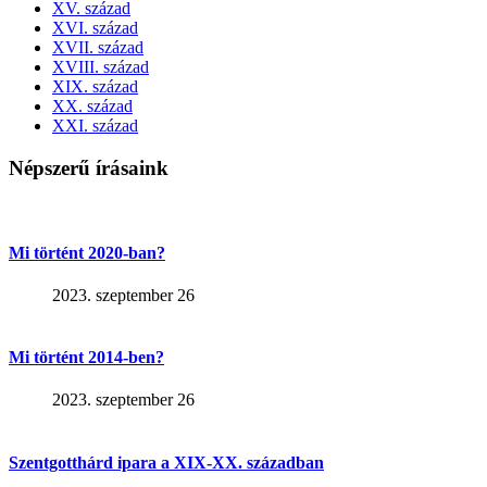
XV. század
XVI. század
XVII. század
XVIII. század
XIX. század
XX. század
XXI. század
Népszerű írásaink
Mi történt 2020-ban?
2023. szeptember 26
Mi történt 2014-ben?
2023. szeptember 26
Szentgotthárd ipara a XIX-XX. században