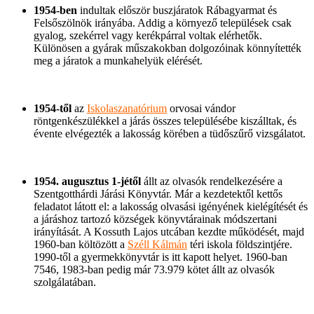
1954-ben
indultak először buszjáratok Rábagyarmat és
Felsőszölnök irányába. Addig a környező települések csak
gyalog, szekérrel vagy kerékpárral voltak elérhetők.
Különösen a gyárak műszakokban dolgozóinak könnyítették
meg a járatok a munkahelyük elérését.
1954-től
az
Iskolaszanatórium
orvosai vándor
röntgenkészülékkel a járás összes településébe kiszálltak, és
évente elvégezték a lakosság körében a tüdőszűrő vizsgálatot.
1954. augusztus 1-jétől
állt az olvasók rendelkezésére a
Szentgotthárdi Járási Könyvtár. Már a kezdetektől kettős
feladatot látott el: a lakosság olvasási igényének kielégítését és
a járáshoz tartozó községek könyvtárainak módszertani
irányítását. A Kossuth Lajos utcában kezdte működését, majd
1960-ban költözött a
Széll Kálmán
téri iskola földszintjére.
1990-től a gyermekkönyvtár is itt kapott helyet. 1960-ban
7546, 1983-ban pedig már 73.979 kötet állt az olvasók
szolgálatában.