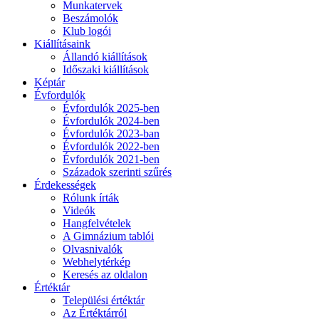
Munkatervek
Beszámolók
Klub logói
Kiállításaink
Állandó kiállítások
Időszaki kiállítások
Képtár
Évfordulók
Évfordulók 2025-ben
Évfordulók 2024-ben
Évfordulók 2023-ban
Évfordulók 2022-ben
Évfordulók 2021-ben
Századok szerinti szűrés
Érdekességek
Rólunk írták
Videók
Hangfelvételek
A Gimnázium tablói
Olvasnivalók
Webhelytérkép
Keresés az oldalon
Értéktár
Települési értéktár
Az Értéktárról