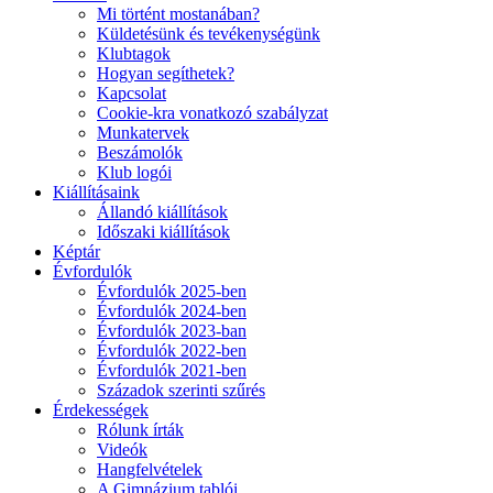
Mi történt mostanában?
Küldetésünk és tevékenységünk
Klubtagok
Hogyan segíthetek?
Kapcsolat
Cookie-kra vonatkozó szabályzat
Munkatervek
Beszámolók
Klub logói
Kiállításaink
Állandó kiállítások
Időszaki kiállítások
Képtár
Évfordulók
Évfordulók 2025-ben
Évfordulók 2024-ben
Évfordulók 2023-ban
Évfordulók 2022-ben
Évfordulók 2021-ben
Századok szerinti szűrés
Érdekességek
Rólunk írták
Videók
Hangfelvételek
A Gimnázium tablói