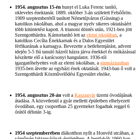
1954. augusztus 15-én
hunyt el Luka Ferenc tanító,
okleveles énektanár. 1889. október 3-án született Felsőőrön.
1909 szeptemberétől tanított Németújváron (Güssing) a
katolikus iskolában, ahol a magyar nyelv sikeres oktatásáért
több kitüntetést kapott. A trianoni döntés után, 1921-ben jött
Szentgotthárdra. Kántortanító lett az
elemi iskolában
, a
katolikus Cecília Énekkarnak és a Dalos Egyesület
férfikarának a karnagya. Bevezette a betlehemjárást, advent
idején 5-5 fiú tanuló házról házra járva énekkel és mókázással
készítette elő a karácsonyi hangulatot. 1936-tól
igazgatóhelyettes volt az elemi iskolában, a
gimnáziumban
1935-ben átvette az egyházi ének oktatását. 1943-ban ő volt a
Szentgotthárdi Közművelődési Egyesület elnöke.
1954. augusztus 20-án
volt a
Kaszagyár
üzemi óvodájának
átadása. A közvetlenül a gyár melletti épületben elhelyezett
óvodában, egy csoportban 25 gyermeket fogadtak reggel 6
órától délután 3-ig.
1954 szeptemberében
diákotthon nyílt a Honvéd utcában, a
vámőrség laktanyájának épületében. A bentlakók 1960-ban