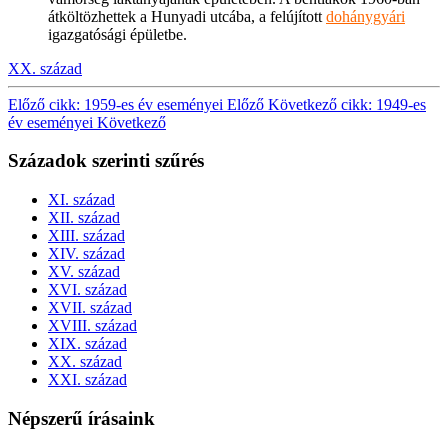
átköltözhettek a Hunyadi utcába, a felújított
dohánygyári
igazgatósági épületbe.
XX. század
Előző cikk: 1959-es év eseményei
Előző
Következő cikk: 1949-es
év eseményei
Következő
Századok szerinti szűrés
XI. század
XII. század
XIII. század
XIV. század
XV. század
XVI. század
XVII. század
XVIII. század
XIX. század
XX. század
XXI. század
Népszerű írásaink