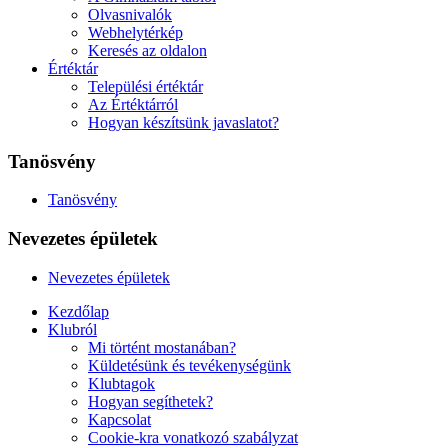
Olvasnivalók
Webhelytérkép
Keresés az oldalon
Értéktár
Települési értéktár
Az Értéktárról
Hogyan készítsünk javaslatot?
Tanösvény
Tanösvény
Nevezetes épületek
Nevezetes épületek
Kezdőlap
Klubról
Mi történt mostanában?
Küldetésünk és tevékenységünk
Klubtagok
Hogyan segíthetek?
Kapcsolat
Cookie-kra vonatkozó szabályzat