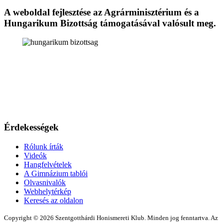
A weboldal fejlesztése az Agrárminisztérium és a
Hungarikum Bizottság támogatásával valósult meg.
Érdekességek
Rólunk írták
Videók
Hangfelvételek
A Gimnázium tablói
Olvasnivalók
Webhelytérkép
Keresés az oldalon
Copyright © 2026 Szentgotthárdi Honismereti Klub. Minden jog fenntartva. Az