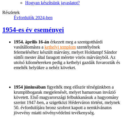
Hogyan készítsünk javaslatot?
Részletek
Évfordulók 2024-ben
1954-es év eseményei
1954. április 16-án
érkezett meg a szentgotthárdi
vasútállomásra a
kethelyi templom
szentélyének
felemeléséhez készült márvány, melyet Holdampf Sándor
süttői mester által faragott méretre vörös márványból. Az
utolsó kilométereken pedig a kethelyi gazdák fuvarozták és
emelték helyükre a nehéz köveket.
1954 júniusában
figyelték meg először térségünkben a
krumplibogarak megjelenését, melyet hamarosan invázió
követett. Első magyarországi felbukkanásuk a hagyomány
szerint 1947-ben, a szigetközi Héderváron történt, melynek
50. évfordulójára bronz szobrot kapott a nemkívánatos
jövevény miatti növényvédelmi tevékenység.