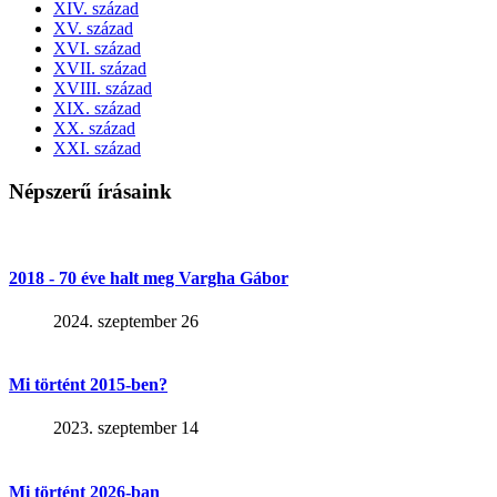
XIV. század
XV. század
XVI. század
XVII. század
XVIII. század
XIX. század
XX. század
XXI. század
Népszerű írásaink
2018 - 70 éve halt meg Vargha Gábor
2024. szeptember 26
Mi történt 2015-ben?
2023. szeptember 14
Mi történt 2026-ban