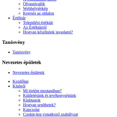
Olvasnivalók
Webhelytérkép
Keresés az oldalon
Értéktár
Települési értéktár
Az Értéktárról
Hogyan készítsünk javaslatot?
Tanösvény
Tanösvény
Nevezetes épületek
Nevezetes épületek
Kezdőlap
Klubról
Mi történt mostanában?
Küldetésünk és tevékenységünk
Klubtagok
Hogyan segíthetek?
Kapcsolat
Cookie-kra vonatkozó szabályzat