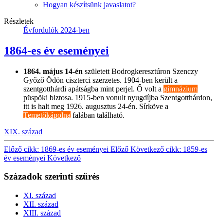
Hogyan készítsünk javaslatot?
Részletek
Évfordulók 2024-ben
1864-es év eseményei
1864. május 14-én
született Bodrogkeresztúron Szenczy
Győző Ödön ciszterci szerzetes. 1904-ben került a
szentgotthárdi apátságba mint perjel. Ő volt a
gimnázium
püspöki biztosa. 1915-ben vonult nyugdíjba Szentgotthárdon,
itt is halt meg 1926. augusztus 24-én. Sírköve a
Temetőkápolna
falában található.
XIX. század
Előző cikk: 1869-es év eseményei
Előző
Következő cikk: 1859-es
év eseményei
Következő
Századok szerinti szűrés
XI. század
XII. század
XIII. század