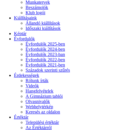
Munkatervek
Beszámolók
Klub logói
Kiállításaink
Állandó kiállítások
Időszaki kiállítások
Képtár
Évfordulók
Évfordulók 2025-ben
Évfordulók 2024-ben
Évfordulók 2023-ban
Évfordulók 2022-ben
Évfordulók 2021-ben
Századok szerinti szűrés
Érdekességek
Rólunk írták
Videók
Hangfelvételek
A Gimnázium tablói
Olvasnivalók
Webhelytérkép
Keresés az oldalon
Értéktár
Települési értéktár
Az Értéktárról