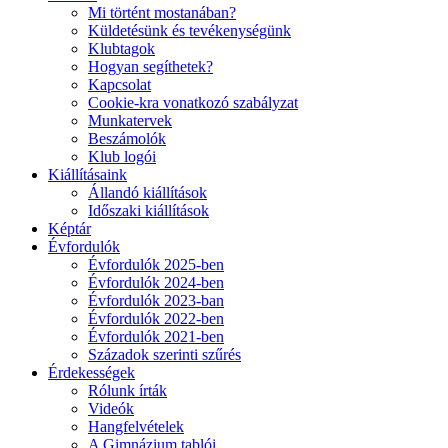
Mi történt mostanában?
Küldetésünk és tevékenységünk
Klubtagok
Hogyan segíthetek?
Kapcsolat
Cookie-kra vonatkozó szabályzat
Munkatervek
Beszámolók
Klub logói
Kiállításaink
Állandó kiállítások
Időszaki kiállítások
Képtár
Évfordulók
Évfordulók 2025-ben
Évfordulók 2024-ben
Évfordulók 2023-ban
Évfordulók 2022-ben
Évfordulók 2021-ben
Századok szerinti szűrés
Érdekességek
Rólunk írták
Videók
Hangfelvételek
A Gimnázium tablói