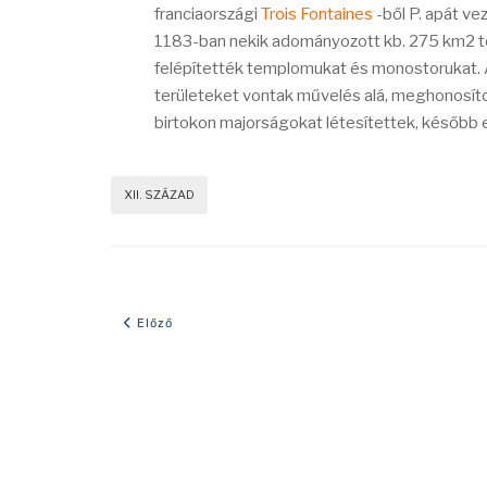
franciaországi
Trois Fontaines
-ből P. apát ve
1183-ban nekik adományozott kb. 275 km2 te
felépítették templomukat és monostorukat. A
területeket vontak művelés alá, meghonosíto
birtokon majorságokat létesítettek, később e
XII. SZÁZAD
Előző cikk: 1339-es év eseményei
Előző