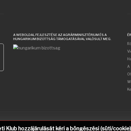
A WEBOLDAL FEJLESZTÉSE AZ AGRÁRMINISZTÉRIUM ÉS A
É
HUNGARIKUM BIZOTTSÁG TÁMOGATÁSÁVAL VALÓSULT MEG.
Ró
V
acters for results.
Ha
A 
Ol
W
Ke
 Klub hozzájárulását kéri a böngészési (süti/cookie