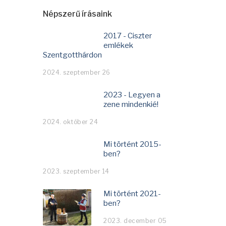
Népszerű írásaink
2017 - Ciszter
emlékek
Szentgotthárdon
2024. szeptember 26
2023 - Legyen a
zene mindenkié!
2024. október 24
Mi történt 2015-
ben?
2023. szeptember 14
Mi történt 2021-
ben?
2023. december 05