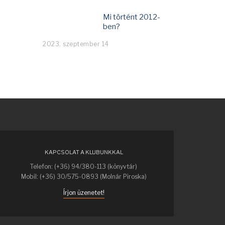
Mi történt 2012-
ben?
2023. szeptember 14
KAPCSOLAT A KLUBUNKKAL
Telefon: (+36) 94/380-113 (könyvtár)
Mobil: (+36) 30/575-0893 (Molnár Piroska)
Írjon üzenetet!