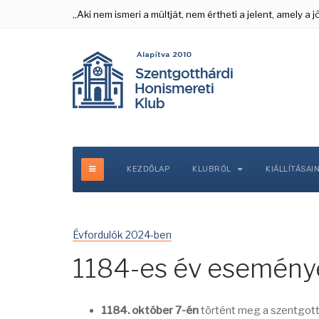
„Aki nem ismeri a múltját, nem értheti a jelent, amely a
KEZDŐLAP
KLUBRÓL
KIÁLLÍTÁSAI
Évfordulók 2024-ben
1184-es év esemény
1184. október 7-én
történt meg a szentgotth