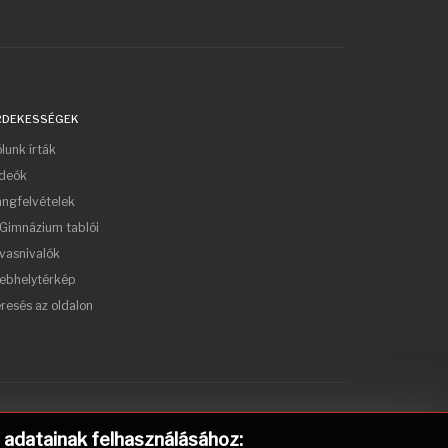
RDEKESSÉGEK
lunk írták
ideók
ngfelvételek
Gimnázium tablói
vasnivalók
ebhelytérkép
resés az oldalon
) adatainak felhasználásához: