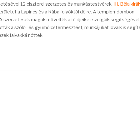
zetésével 12 ciszterci szerzetes és munkástestvérek.
III. Béla kirá
rületet a Lapincs és a Rába folyóktól délre. A templomdombon
 szerzetesek maguk művelték a földjeiket szolgáik segítségével.
tták a szőlő- és gyümölcstermesztést, munkájukat lovaik is segít
zek falvakká nőttek.