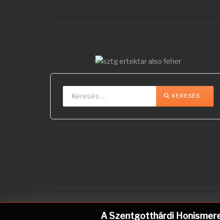
Keresés...
Type 2 or more char
KERESÉS...
A Szentgotthárdi Honismereti