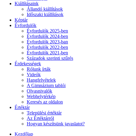
Kiállításaink
Állandó kiállítások
Időszaki kiállítások
Képtár
Évfordulók
Évfordulók 2025-ben
Évfordulók 2024-ben
Évfordulók 2023-ban
Évfordulók 2022-ben
Évfordulók 2021-ben
Századok szerinti szűrés
Érdekességek
Rólunk írták
Videók
Hangfelvételek
A Gimnázium tablói
Olvasnivalók
Webhelytérkép
Keresés az oldalon
Értéktár
Települési értéktár
Az Értéktárról
Hogyan készítsünk javaslatot?
Kezdőlap