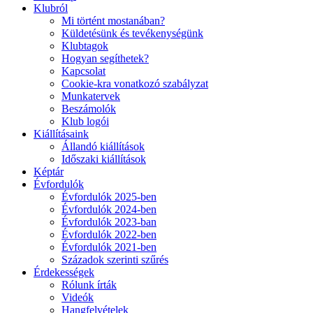
Klubról
Mi történt mostanában?
Küldetésünk és tevékenységünk
Klubtagok
Hogyan segíthetek?
Kapcsolat
Cookie-kra vonatkozó szabályzat
Munkatervek
Beszámolók
Klub logói
Kiállításaink
Állandó kiállítások
Időszaki kiállítások
Képtár
Évfordulók
Évfordulók 2025-ben
Évfordulók 2024-ben
Évfordulók 2023-ban
Évfordulók 2022-ben
Évfordulók 2021-ben
Századok szerinti szűrés
Érdekességek
Rólunk írták
Videók
Hangfelvételek