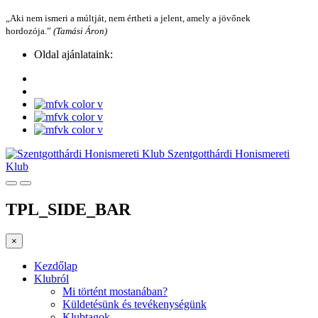
„Aki nem ismeri a múltját, nem értheti a jelent, amely a jövőnek
hordozója.”
(Tamási Áron)
Oldal ajánlataink:
Szentgotthárdi Honismereti
Klub
TPL_SIDE_BAR
×
Kezdőlap
Klubról
Mi történt mostanában?
Küldetésünk és tevékenységünk
Klubtagok