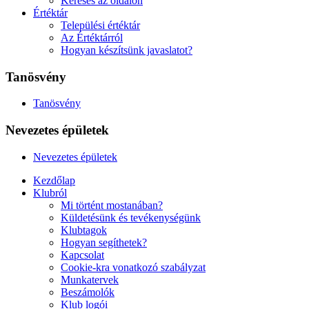
Keresés az oldalon
Értéktár
Települési értéktár
Az Értéktárról
Hogyan készítsünk javaslatot?
Tanösvény
Tanösvény
Nevezetes épületek
Nevezetes épületek
Kezdőlap
Klubról
Mi történt mostanában?
Küldetésünk és tevékenységünk
Klubtagok
Hogyan segíthetek?
Kapcsolat
Cookie-kra vonatkozó szabályzat
Munkatervek
Beszámolók
Klub logói