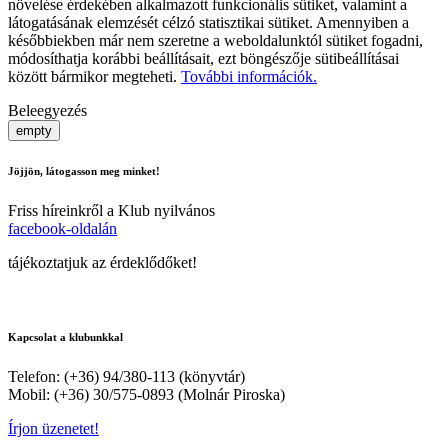
növelése érdekében alkalmazott funkcionális sütiket, valamint a
látogatásának elemzését célzó statisztikai sütiket. Amennyiben a
későbbiekben már nem szeretne a weboldalunktól sütiket fogadni,
módosíthatja korábbi beállításait, ezt böngészője sütibeállításai
között bármikor megteheti.
További információk.
Beleegyezés
empty
Jöjjön, látogasson meg minket!
Friss híreinkről a Klub nyilvános
facebook-oldalán
tájékoztatjuk az érdeklődőket!
Kapcsolat a klubunkkal
Telefon: (+36) 94/380-113 (könyvtár)
Mobil: (+36) 30/575-0893 (Molnár Piroska)
Írjon üzenetet!