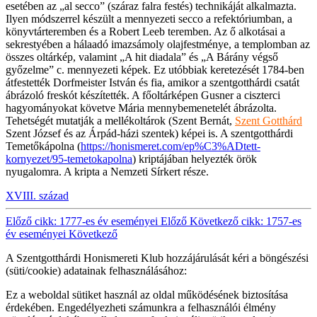
esetében az „al secco” (száraz falra festés) technikáját alkalmazta.
Ilyen módszerrel készült a mennyezeti secco a refektóriumban, a
könyvtárteremben és a Robert Leeb teremben. Az ő alkotásai a
sekrestyében a hálaadó imazsámoly olajfestménye, a templomban az
összes oltárkép, valamint „A hit diadala” és „A Bárány végső
győzelme” c. mennyezeti képek. Ez utóbbiak keretezését 1784-ben
átfestették Dorfmeister István és fia, amikor a szentgotthárdi csatát
ábrázoló freskót készítették. A főoltárképen Gusner a ciszterci
hagyományokat követve Mária mennybemenetelét ábrázolta.
Tehetségét mutatják a mellékoltárok (Szent Bernát,
Szent Gotthárd
Szent József és az Árpád-házi szentek) képei is. A szentgotthárdi
Temetőkápolna (
https://honismeret.com/ep%C3%ADtett-
kornyezet/95-temetokapolna
) kriptájában helyezték örök
nyugalomra. A kripta a Nemzeti Sírkert része.
XVIII. század
Előző cikk: 1777-es év eseményei
Előző
Következő cikk: 1757-es
év eseményei
Következő
A Szentgotthárdi Honismereti Klub hozzájárulását kéri a böngészési
(süti/cookie) adatainak felhasználásához:
Ez a weboldal sütiket használ az oldal működésének biztosítása
érdekében. Engedélyezheti számunkra a felhasználói élmény