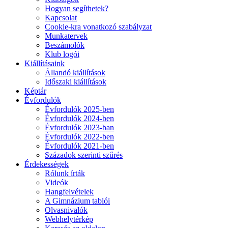
Hogyan segíthetek?
Kapcsolat
Cookie-kra vonatkozó szabályzat
Munkatervek
Beszámolók
Klub logói
Kiállításaink
Állandó kiállítások
Időszaki kiállítások
Képtár
Évfordulók
Évfordulók 2025-ben
Évfordulók 2024-ben
Évfordulók 2023-ban
Évfordulók 2022-ben
Évfordulók 2021-ben
Századok szerinti szűrés
Érdekességek
Rólunk írták
Videók
Hangfelvételek
A Gimnázium tablói
Olvasnivalók
Webhelytérkép