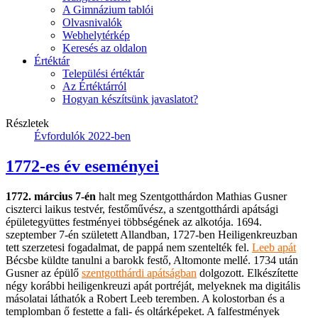
A Gimnázium tablói
Olvasnivalók
Webhelytérkép
Keresés az oldalon
Értéktár
Települési értéktár
Az Értéktárról
Hogyan készítsünk javaslatot?
Részletek
Évfordulók 2022-ben
1772-es év eseményei
1772. március 7-én
halt meg Szentgotthárdon Mathias Gusner
ciszterci laikus testvér, festőművész, a szentgotthárdi apátsági
épületegyüttes festményei többségének az alkotója. 1694.
szeptember 7-én született Allandban, 1727-ben Heiligenkreuzban
tett szerzetesi fogadalmat, de pappá nem szentelték fel.
Leeb apát
Bécsbe küldte tanulni a barokk festő, Altomonte mellé. 1734 után
Gusner az épülő
szentgotthárdi apátságban
dolgozott. Elkészítette
négy korábbi heiligenkreuzi apát portréját, melyeknek ma digitális
másolatai láthatók a Robert Leeb teremben. A kolostorban és a
templomban ő festette a fali- és oltárképeket. A falfestmények