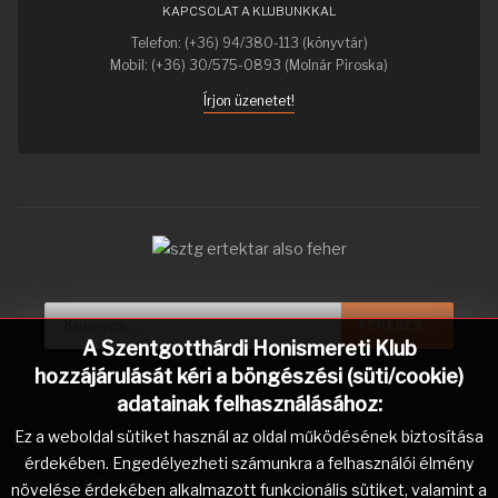
KAPCSOLAT A KLUBUNKKAL
Telefon: (+36) 94/380-113 (könyvtár)
Mobil: (+36) 30/575-0893 (Molnár Piroska)
Írjon üzenetet!
Keresés...
KERESÉS...
A Szentgotthárdi Honismereti Klub
hozzájárulását kéri a böngészési (süti/cookie)
adatainak felhasználásához:
Ez a weboldal sütiket használ az oldal működésének biztosítása
érdekében. Engedélyezheti számunkra a felhasználói élmény
Copyright © 2026 Szentgotthárdi Honismereti Klub. Minden jog
növelése érdekében alkalmazott funkcionális sütiket, valamint a