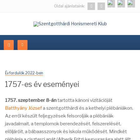
Oldal ajánlataink:
Évfordulók 2022-ben
1757-es év eseményei
1757. szeptember 8-án
tartotta kánoni vizitációját
Batthyány József
a szentgotthárdi és a kethelyi plébániákon.
Az erről készült feljegyzések felsorolják a plébániák
javadalmait, a templomok berendezését, felszerelését,
elöljáróit, a bábaasszonyok és iskola működését. Mindkét
plébánia a ciszterci apát (Alberik Fritz) kegyurasága alatt állt,