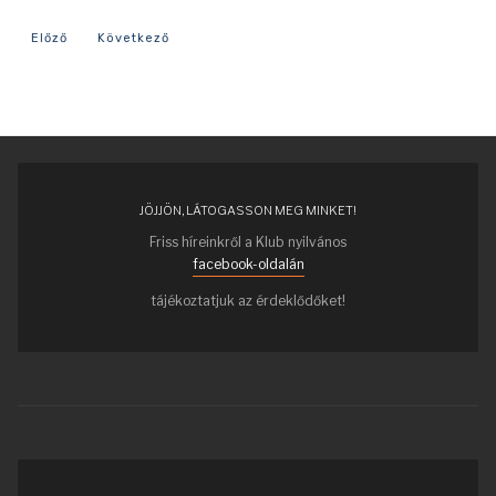
Előző cikk: 1772-es év eseményei
Következő cikk: 1747-es év eseményei
Előző
Következő
JÖJJÖN, LÁTOGASSON MEG MINKET!
Friss híreinkről a Klub nyilvános
facebook-oldalán
tájékoztatjuk az érdeklődőket!