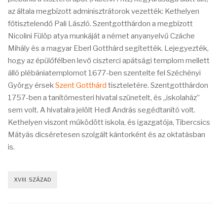
az általa megbízott adminisztrátorok vezették: Kethelyen
főtisztelendő Pali László. Szentgotthárdon a megbízott
Nicolini Fülöp atya munkáját a német anyanyelvű Czáche
Mihály és a magyar Eberl Gotthárd segítették. Lejegyezték,
hogy az épülőfélben levő ciszterci apátsági templom mellett
álló plébániatemplomot 1677-ben szentelte fel Széchényi
György érsek
Szent Gotthárd
tiszteletére. Szentgotthárdon
1757-ben a tanítómesteri hivatal szünetelt, és „iskolaház”
sem volt. A hivatalra jelölt Hedl András segédtanító volt.
Kethelyen viszont működött iskola, és igazgatója, Tibercsics
Mátyás dicséretesen szolgált kántorként és az oktatásban
is.
XVIII. SZÁZAD