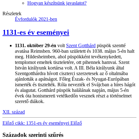
Hogyan készítsünk javaslatot?
Részletek
Évfordulók 2021-ben
1131-es év eseményei
1131. október 29-én
volt
Szent Gotthárd
püspök szentté
avatása Reimsben. 960-ban született és 1038. május 5-én halt
meg. Hildesheimben, ahol püspökként tevékenykedett,
templomot emeltek tiszteletére, ott pihennek hamvai. Szent
István királyunk kortársa volt. A III. Béla királyunk által
Szentgotthárdra hívott ciszterci szerzetesek az ő oltalmába
ajánlották a apátságot. Főleg Észak- és Nyugat-Európában
ismerték és tisztelték. Róla nevezték el Svájcban a híres hágót
és alagutat. Gotthárd püspök halálának napján, május 5-én
évek óta honismereti vetélkedőn vesznek részt a történelmet
szerető diákok.
XII. század
Előző cikk: 1351-es év eseményei
Előző
Századok szerinti szűrés