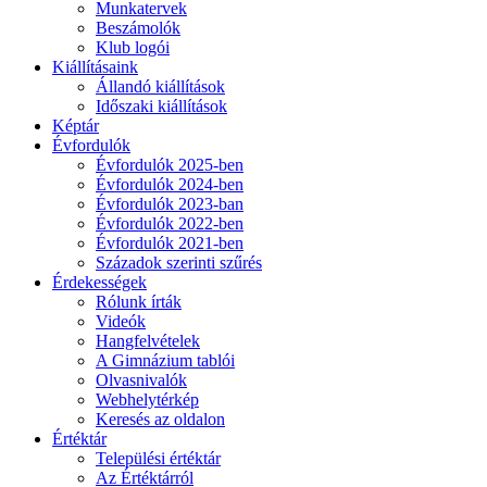
Munkatervek
Beszámolók
Klub logói
Kiállításaink
Állandó kiállítások
Időszaki kiállítások
Képtár
Évfordulók
Évfordulók 2025-ben
Évfordulók 2024-ben
Évfordulók 2023-ban
Évfordulók 2022-ben
Évfordulók 2021-ben
Századok szerinti szűrés
Érdekességek
Rólunk írták
Videók
Hangfelvételek
A Gimnázium tablói
Olvasnivalók
Webhelytérkép
Keresés az oldalon
Értéktár
Települési értéktár
Az Értéktárról