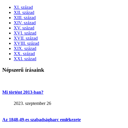
XI. század
XII. század
XIII. század
XIV. század
XV. század
XVI. század
XVII. század
XVIII. század
XIX. század
XX. század
XXI. század
Népszerű írásaink
Mi történt 2013-ban?
2023. szeptember 26
Az 1848-49-es szabadságharc emlékezete