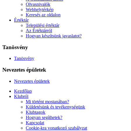
Olvasnivalók
Webhelytérkép
Keresés az oldalon
Értéktár
Települési értéktár
Az Értéktárról
Hogyan készítsünk javaslatot?
Tanösvény
Tanösvény
Nevezetes épületek
Nevezetes épületek
Kezdőlap
Klubról
Mi történt mostanában?
Küldetésünk és tevékenységünk
Klubtagok
Hogyan segíthetek?
Kapcsolat
Cookie-kra vonatkozó szabályzat