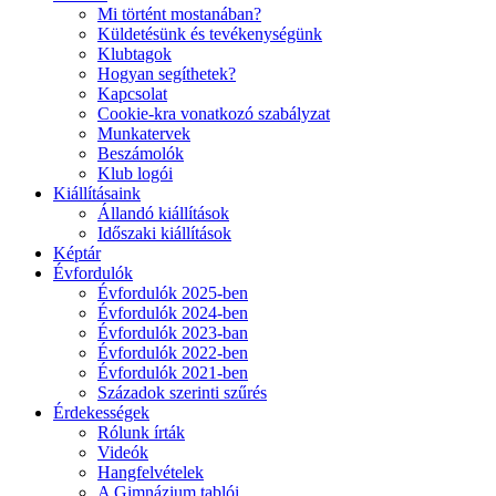
Mi történt mostanában?
Küldetésünk és tevékenységünk
Klubtagok
Hogyan segíthetek?
Kapcsolat
Cookie-kra vonatkozó szabályzat
Munkatervek
Beszámolók
Klub logói
Kiállításaink
Állandó kiállítások
Időszaki kiállítások
Képtár
Évfordulók
Évfordulók 2025-ben
Évfordulók 2024-ben
Évfordulók 2023-ban
Évfordulók 2022-ben
Évfordulók 2021-ben
Századok szerinti szűrés
Érdekességek
Rólunk írták
Videók
Hangfelvételek
A Gimnázium tablói