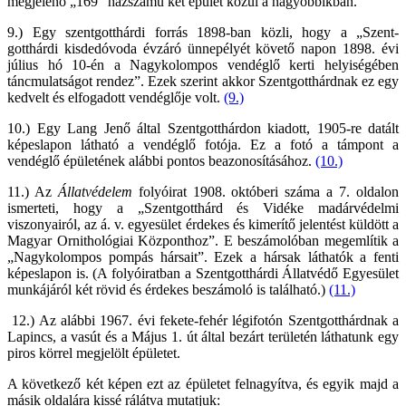
megjelenő „169” házszámú két épület közül a nagyobbikban.
9.) Egy szentgotthárdi forrás 1898-ban közli, hogy a „Szent-
gotthárdi kisdedóvoda évzáró ünnepélyét követő napon 1898. évi
július hó 10-én a Nagykolompos vendéglő kerti helyiségében
táncmulatságot rendez”. Ezek szerint akkor Szentgotthárdnak ez egy
kedvelt és elfogadott vendéglője volt.
(9.)
10.) Egy Lang Jenő által Szentgotthárdon kiadott, 1905-re datált
képeslapon látható a vendéglő fotója. Ez a fotó a támpont a
vendéglő épületének alábbi pontos beazonosításához.
(10.)
11.) Az
Állatvédelem
folyóirat 1908. októberi száma a 7. oldalon
ismerteti, hogy a „Szentgotthárd és Vidéke madárvédelmi
viszonyairól, az á. v. egyesület érdekes és kimerítő jelentést küldött a
Magyar Ornithológiai Központhoz”. E beszámolóban megemlítik a
„Nagykolompos pompás hársait”. Ezek a hársak láthatók a fenti
képeslapon is. (A folyóiratban a Szentgotthárdi Állatvédő Egyesület
munkájáról két rövid és érdekes beszámoló is található.)
(11.)
12.) Az alábbi 1967. évi fekete-fehér légifotón Szentgotthárdnak a
Lapincs, a vasút és a Május 1. út által bezárt területén láthatunk egy
piros körrel megjelölt épületet.
A következő két képen ezt az épületet felnagyítva, és egyik majd a
másik oldalára kissé rálátva mutatjuk: