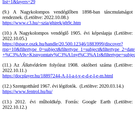
list=1&layers=29
(9.) A Nagykolompos vendéglőben 1898-ban táncmulatságot
rendeznek. (Letöltve: 2022.10.08.)
https://www.c3.hu/~szia/ghirek/gh9c.htm
(10.) A Nagykolompos vendéglő 1905. évi képeslapja (Letöltve:
2022.10.05.)
https://dspace.oszk.hu/handle/20.500.12346/1883999/discover?
rpp=10&filtertype_0=subject&filtertype_1=subject&filtertype_2=
+%C3%A9s+Kisnyomtatv%C3%A1nyt%C3%A1r&filtertype=subject&f
(11.) Az
Állatvédelem
folyóirat 1908. októberi száma (Letöltve:
2022.10.11.)
https://docplayer.hu/18897244-A-l-l-a-t-v-e-d-e-l-e-m.html
(12.) Szentgotthárd 1967. évi légifotók. (Letöltve: 2020.03.14.)
https://www.fentrol.hu/hu/
(13.) 2012. évi műholdkép. Forrás: Google Earth (Letöltve:
2022.10.12.)