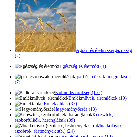
Agrár- és élelmiszergazdaság
(2)
Egészség és életmód (3)
Ipari és műszaki megoldások
(7)
Kulturális örökség (152)
Emlékművek, síremlékek (19)
Emléktáblák (37)
Hagyományőrzés (13)
Keresztek,
szoborfülkék, haranglábak (39)
Műalkotások
(szobrok, festmények stb.) (24)
Szentgotthárd nagyjai (19)