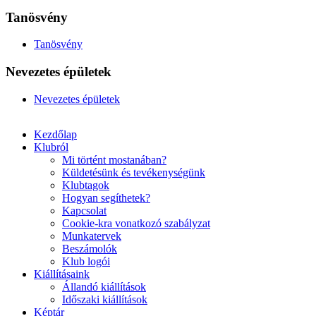
Tanösvény
Tanösvény
Nevezetes épületek
Nevezetes épületek
Kezdőlap
Klubról
Mi történt mostanában?
Küldetésünk és tevékenységünk
Klubtagok
Hogyan segíthetek?
Kapcsolat
Cookie-kra vonatkozó szabályzat
Munkatervek
Beszámolók
Klub logói
Kiállításaink
Állandó kiállítások
Időszaki kiállítások
Képtár