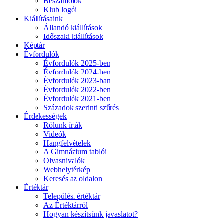
Beszámolók
Klub logói
Kiállításaink
Állandó kiállítások
Időszaki kiállítások
Képtár
Évfordulók
Évfordulók 2025-ben
Évfordulók 2024-ben
Évfordulók 2023-ban
Évfordulók 2022-ben
Évfordulók 2021-ben
Századok szerinti szűrés
Érdekességek
Rólunk írták
Videók
Hangfelvételek
A Gimnázium tablói
Olvasnivalók
Webhelytérkép
Keresés az oldalon
Értéktár
Települési értéktár
Az Értéktárról
Hogyan készítsünk javaslatot?