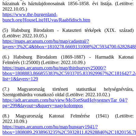
házainak és háztulajdonosainak 1856-1858. évi listája. (Letöltve:
2022.10.05.)
https://www.the-burgenland-
bunch.org/HouseList/HUvas/Raabfidisch.htm
(5) Habsburg Birodalom - Kataszteri térképek (XIX. század)
(Letöltve: 2022.10.05.)
https://maps.arcanum.com/hu/map/cadastral/?
layers=3%2C4&bbox=1810278.6669131008%2C5934700.6282848
(6.) Habsburg Birodalom (1869-1887) - Harmadik Katonai
Felmérés (1:25000) (Letöltve: 2022.10.09.)
https://maps.arcanum.com/hu/map/thirdsurvey25000/?
bbox=1808883.866855383%2C5933705.833929967%2C1816427.2
list=1&layers=129
(7.) Magyarország történeti statisztikai helységnévtára,
Szentgotthárdra vonatkozó oldal (Letöltve: 2022.10.02.)
https://adt.arcanum.com/hu/view/MoTortStatHelysegnevTar_04/?
pg=299&layout=s&query=nagykolompos
(8.) Magyarország Katonai Felmérése (1941) (Letöltve:
2022.10.09.)
https://maps.arcanum.com/hu/map/hungary1941/?
bbox=1808089.2938963235%2C5932811.82928846%2C1820156.7