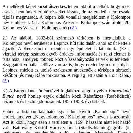
A mellékelt képet kicsit átszerkesztettem abból a célból, hogy most
csak a bennünket érintő részeket lássuk, de az eredeti, nem északi
tájolás megmaradt. A képen kék vonallal megjelöltem a Kolompos
név említéseit. (21: Kolompos Acker = Kolompos szántóföld, 20:
Kolompos Wiesen = Kolompos rét)
(2.)
2.) Az alábbi, 1833-ból származó térképen is megtaláljuk a
Kolompos nevű területet a Lapincs-híd túloldalán, ahol az út kétfelé
ágazik. A Keresztúri út mentén egy épületet is láthatunk. (Ez a
vízrajzi térkép számos egyéb érdekes információt és rajzi elemet is
tartalmaz, amelyek többek közt vízszabályozási tervek is lehettek.
Szaggatott vonallal jelölve van az is, hogy eredetileg merre folyt a
Lapincs, mielőtt az utolsó szakaszon átvezették a térképen ábrázolt
későbbi (és mai) Rába-torkolatba. A régi ág lett aztán a Holt-Rába.)
(3.)
3.) A Burgenland történetével foglalkozó angol nyelvű
Burgenland
Bunch
nevű honlap egyik oldalán közli Rábafüzes (Raabfidisch)
házainak és háztulajdonosainak 1856-1858. évi listáját.
Ebben a listában található egy falun kívüli „Kaindelzipf” nevű
terület, amelyet „Nagykolompos / Kiskolompos” néven is azonosít.
Azt is közli, hogy ezen a területen a „169” házszám alatt két házfő
volt: Batthyány Kristóf Városszalónak (Stadtschlaining) grófja (itt
majorsága és vendéglője volt), valamint Maracsek Ferenc