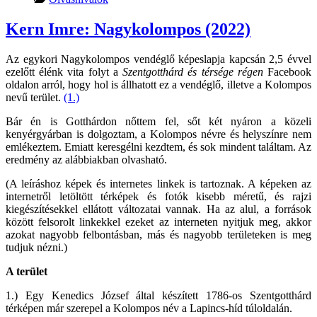
Kern Imre: Nagykolompos (2022)
Az egykori Nagykolompos vendéglő képeslapja kapcsán 2,5 évvel
ezelőtt élénk vita folyt a
Szentgotthárd és térsége régen
Facebook
oldalon arról, hogy hol is állhatott ez a vendéglő, illetve a Kolompos
nevű terület.
(1.)
Bár én is Gotthárdon nőttem fel, sőt két nyáron a közeli
kenyérgyárban is dolgoztam, a Kolompos névre és helyszínre nem
emlékeztem. Emiatt keresgélni kezdtem, és sok mindent találtam. Az
eredmény az alábbiakban olvasható.
(A leíráshoz képek és internetes linkek is tartoznak. A képeken az
internetről letöltött térképek és fotók kisebb méretű, és rajzi
kiegészítésekkel ellátott változatai vannak. Ha az alul, a források
között felsorolt linkekkel ezeket az interneten nyitjuk meg, akkor
azokat nagyobb felbontásban, más és nagyobb területeken is meg
tudjuk nézni.)
A terület
1.) Egy Kenedics József által készített 1786-os Szentgotthárd
térképen már szerepel a Kolompos név a Lapincs-híd túloldalán.