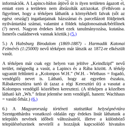
információk. A Lapincs-hídon átjövő út is ilyen területen ágazott el,
emiatt ezen a területen nem ábrázolták azt/azokat. (Felhívom a
figyelmet, hogy a térképen láthatók a környékbeli falvak (sőt az
egész ország!) ingatlanjainak házszámai és parcellázott földjeinek
nyilvántartási számai, valamint a földek tulajdonosainak/bérlőinek
(?) nevei. Nagyon érdekes lehet ezek tanulmányozása, kutatása.
Ismerős családnevek vannak köztük.)
(5.)
5.) A
Habsburg Birodalom (1869
-
1887) - Harmadik Katonai
Felmérés (1:25000)
nevű térképen már látszik az 1872-re elkészült
vasút.
A térképen már csak egy helyen van jelölve „Keindlzipf” nevű
terület, mégpedig a vasút, a Lapincs és a Rába között. A térkép
ugyanitt feltűnteti a „Kolompos W.H.” (W.H. - Wirthaus = fogadó,
vendéglő) nevet is. Látható, hogy az egyetlen északra,
Rábakeresztúrra tartó út (azaz a régi Keresztúri út) a vasutat a
Kolompos vendéglő közelében keresztezi. (A térképen a közelben
látható két „Wh.” felirat jelentése nem vendéglő, hanem: Wachhaus
= vasúti őrház.)
(6.)
6.) A
Magyarország történeti statisztikai helységnévtára
Szentgotthárdra vonatkozó oldalán egy érdekes listát láthatunk a
település nevének időbeli változásairól, illetve a különböző
településrészeinek neveiről a hozzájuk kapcsolódó hivatalos