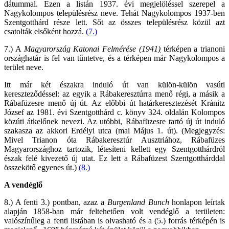
dátummal. Ezen a listán 1937. évi megjelöléssel szerepel a
Nagykolompos településrész neve. Tehát Nagykolompos 1937-ben
Szentgotthárd része lett. Sőt az összes településrész közül azt
csatolták elsőként hozzá.
(7.)
7.) A
Magyarország Katonai Felmérése (1941
)
térképen a trianoni
országhatár is fel van tűntetve, és a térképen már Nagykolompos a
terület neve.
Itt már két északra induló út van külön-külön vasúti
kereszteződéssel: az egyik a Rábakeresztúrra menő régi, a másik a
Rábafüzesre menő új út. Az előbbi út határkeresztezését Kránitz
József az 1981. évi Szentgotthárd c. könyv 324. oldalán Kolompos
közúti átkelőnek nevezi. Az utóbbi, Rábafüzesre tartó új út induló
szakasza az akkori Erdélyi utca (mai Május 1. út). (Megjegyzés:
Mivel Trianon óta Rábakeresztúr Ausztriához, Rábafüzes
Magyarországhoz tartozik, létesíteni kellett egy Szentgotthárdról
észak felé kivezető új utat. Ez lett a Rábafüzest Szentgotthárddal
összekötő egyenes út.)
(8.)
A vendéglő
8.) A fenti 3.) pontban, azaz a
Burgenland Bunch
honlapon leírtak
alapján 1858-ban már feltehetően volt vendéglő a területen:
valószínűleg a fenti listában is olvasható és a (5.) forrás térképén is