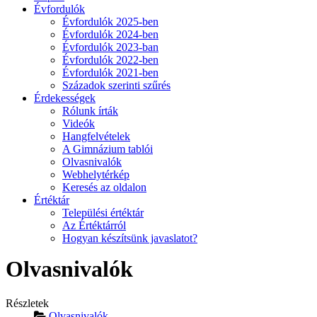
Évfordulók
Évfordulók 2025-ben
Évfordulók 2024-ben
Évfordulók 2023-ban
Évfordulók 2022-ben
Évfordulók 2021-ben
Századok szerinti szűrés
Érdekességek
Rólunk írták
Videók
Hangfelvételek
A Gimnázium tablói
Olvasnivalók
Webhelytérkép
Keresés az oldalon
Értéktár
Települési értéktár
Az Értéktárról
Hogyan készítsünk javaslatot?
Olvasnivalók
Részletek
Olvasnivalók