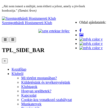
„Aki nem ismeri a múltját, nem értheti a jelent, amely a jövőnek
hordozója.”
(Tamási Áron)
Oldal ajánlataink:
Szentgotthárdi Honismereti Klub
TPL_SIDE_BAR
×
Kezdőlap
Klubról
Mi történt mostanában?
Küldetésünk és tevékenységünk
Klubtagok
Hogyan segíthetek?
Kapcsolat
Cookie-kra vonatkozó szabályzat
Munkatervek