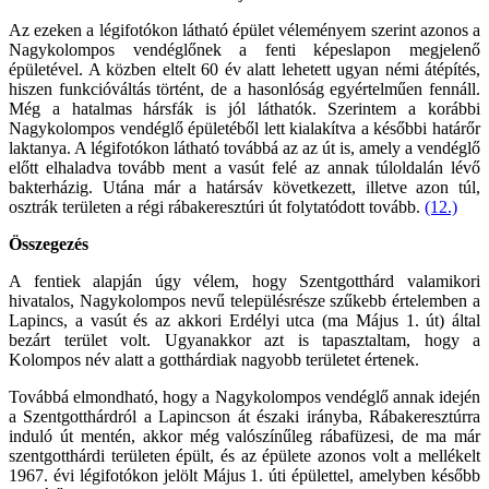
Az ezeken a légifotókon látható épület véleményem szerint azonos a
Nagykolompos vendéglőnek a fenti képeslapon megjelenő
épületével. A közben eltelt 60 év alatt lehetett ugyan némi átépítés,
hiszen funkcióváltás történt, de a hasonlóság egyértelműen fennáll.
Még a hatalmas hársfák is jól láthatók. Szerintem a korábbi
Nagykolompos vendéglő épületéből lett kialakítva a későbbi határőr
laktanya. A légifotókon látható továbbá az az út is, amely a vendéglő
előtt elhaladva tovább ment a vasút felé az annak túloldalán lévő
bakterházig. Utána már a határsáv következett, illetve azon túl,
osztrák területen a régi rábakeresztúri út folytatódott tovább.
(12.)
Összegezés
A fentiek alapján úgy vélem, hogy Szentgotthárd valamikori
hivatalos, Nagykolompos nevű településrésze szűkebb értelemben a
Lapincs, a vasút és az akkori Erdélyi utca (ma Május 1. út) által
bezárt terület volt. Ugyanakkor azt is tapasztaltam, hogy a
Kolompos név alatt a gotthárdiak nagyobb területet értenek.
Továbbá elmondható, hogy a Nagykolompos vendéglő annak idején
a Szentgotthárdról a Lapincson át északi irányba, Rábakeresztúrra
induló út mentén, akkor még valószínűleg rábafüzesi, de ma már
szentgotthárdi területen épült, és az épülete azonos volt a mellékelt
1967. évi légifotókon jelölt Május 1. úti épülettel, amelyben később