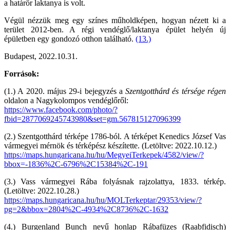
a határőr laktanya is volt.
Végül nézzük meg egy színes műholdképen, hogyan nézett ki a
terület 2012-ben. A régi vendéglő/laktanya épület helyén új
épületben egy gondozó otthon található.
(13.)
Budapest, 2022.10.31.
Források:
(1.) A 2020. május 29-i bejegyzés a
Szentgotthárd és térsége régen
oldalon a Nagykolompos vendéglőről:
https://www.facebook.com/photo/?
fbid=2877069245743980&set=gm.567815127096399
(2.) Szentgotthárd térképe 1786-ból. A térképet Kenedics József Vas
vármegyei mérnök és térképész készítette. (Letöltve: 2022.10.12.)
https://maps.hungaricana.hu/hu/MegyeiTerkepek/4582/view/?
bbox=-1836%2C-6796%2C15384%2C-191
(3.) Vass vármegyei Rába folyásnak rajzolattya, 1833. térkép.
(Letöltve: 2022.10.28.)
https://maps.hungaricana.hu/hu/MOLTerkeptar/29353/view/?
pg=2&bbox=2804%2C-4934%2C8736%2C-1632
(4.) Burgenland Bunch nevű honlap Rábafüzes (Raabfidisch)