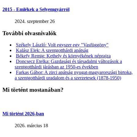
2015 - Emlékek a Selyemgyárról
2024. szeptember 26
További olvasnivalók
Székely László: Volt egyszer egy "Vasfüggöny"
Kalász Elek: A szentgotthárdi apátság
Békefy Remig: Kethely és környékének néprajza
Doncsecz Etelka: Gazdasági és társadalmi változások a
szentgotthárdi járásban az 1950-es években
Farkas Gábor: A zirci apátság nyugat-magyarországi birtoka,
a szentgotthárdi uradalom és a szerzetesek (1878-1950)
Mi történt mostanában?
Mi történt 2026-ban
2026. március 18