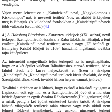
vendéglős.
Vajon merre lehetett ez a „Kaindelzipf” nevű, „Nagykolompos /
Kiskolompos”-nak is nevezett terület? Nos, az alábbi térképeken
meg is láthatjuk. (A különböző forrásokban a „Kaindelzipf” névnek
több változata fordul elő.)
(4.)
4.) A
Habsburg Birodalom - Kataszteri térképek (XIX. század)
nevű
térképen Szentgotthárdtól északra, a Rába túloldalán láthatjuk a fent
említett „Kaindlzipf” nevű területet, azon a nagy „E” betűnél gr.
Batthyány Kristóf földjeit és „169” házszámú ingatlanát, továbbá
rajta két épületet.
Az internetről megnyitható teljes térképről az is megállapítható,
hogy ez a két épület valóban Rábafüzeshez tartozó területen, bár a
falutól távol, 2,5 km-re helyezkedett el. (Ezen a térképen
„Kaindlzipf” és „Keindlzipf” nevű területek kicsit távolabb, de még
Szentgotthárdhoz közel, további három helyen vannak jelölve.)
Továbbá a térképen az is látható, hogy ezektől a házaktól nyugatra a
Lapincson volt egy híd, és a Szentgotthárdról jövő út a híd után
kétfelé ágazott: az egyik északra Rábakeresztúr (Heiligenkreuz) felé,
a másik pedig a két épület érintésével keletre tartott. A térképen
látható világoskék területek talán vitatott vagy más okból nem
felmért földeket jelenthetnek, így azokon nincsenek térképi