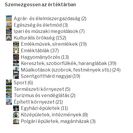
Szemezgessen az értéktárban
Agrár- és élelmiszergazdaság (2)
Egészség és életmód (3)
Ipari és műszaki megoldások (7)
Kulturális örökség (152)
Emlékművek, síremlékek (19)
Emléktáblák (37)
Hagyományőrzés (13)
Keresztek, szoborfülkék, haranglábak (39)
Műalkotások (szobrok, festmények stb.) (24)
Szentgotthárd nagyjai (19)
Sport (6)
Természeti környezet (5)
Turizmus és vendéglátás (2)
Épített környezet (21)
Egyházi épületek (11)
Középületek, intézmények (8)
Polgári épületek, magánházak (3)