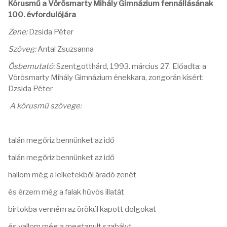
Kórusmű a Vörösmarty Mihály Gimnázium fennállásának
100. évfordulójára
Zene:
Dzsida Péter
Szöveg:
Antal Zsuzsanna
Ősbemutató:
Szentgotthárd, 1993. március 27. Előadta: a
Vörösmarty Mihály Gimnázium énekkara, zongorán kísért:
Dzsida Péter
A kórusmű szövege:
talán megőriz bennünket az idő
talán megőriz bennünket az idő
hallom még a lelketekből áradó zenét
és érzem még a falak hűvös illatát
birtokba venném az örökül kapott dolgokat
és vallom még a megtanult szabályt