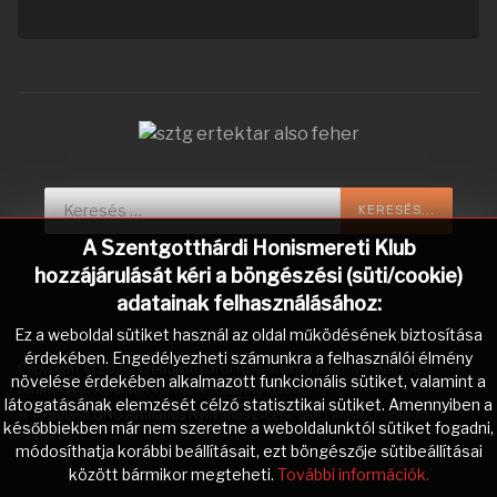
Keresés...
KERESÉS...
A Szentgotthárdi Honismereti Klub
hozzájárulását kéri a böngészési (süti/cookie)
adatainak felhasználásához:
Ez a weboldal sütiket használ az oldal működésének biztosítása
érdekében. Engedélyezheti számunkra a felhasználói élmény
Copyright © 2026 Szentgotthárdi Honismereti Klub. Minden jog
növelése érdekében alkalmazott funkcionális sütiket, valamint a
fenntartva. Az oldalt tervezte:
Csilinkó Gábor
.
látogatásának elemzését célzó statisztikai sütiket. Amennyiben a
A
Joomla!
a
GNU Általános Nyilvános Licenc
alatt kiadott szabad
későbbiekben már nem szeretne a weboldalunktól sütiket fogadni,
szoftver.
módosíthatja korábbi beállításait, ezt böngészője sütibeállításai
között bármikor megteheti.
További információk.