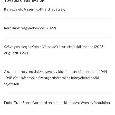
További olvasnivalók
Kalász Elek: A szentgotthárdi apátság
Kern Imre: Nagykolompos (2022)
Szöveges kiegészítés a Város született című kiállításhoz (2023.
augusztus 20.)
A szombathelyi egyházmegye II. világháborús kárjelentései 1944-
1948 című kötetből a Szentgotthárdról és környékéről szóló
fejezetek.
Emlékfüzet Szent Gotthárd halálának kilencszáz éves évfordulóján