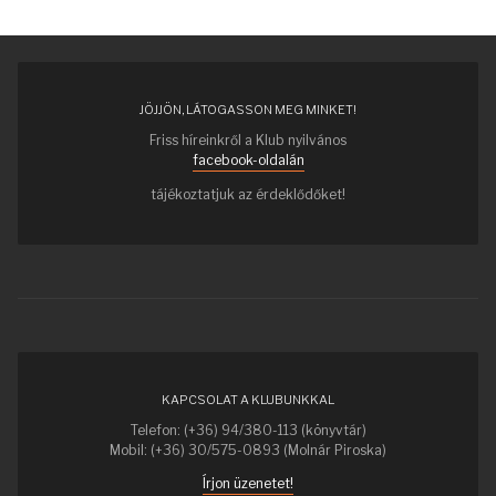
JÖJJÖN, LÁTOGASSON MEG MINKET!
Friss híreinkről a Klub nyilvános
facebook-oldalán
tájékoztatjuk az érdeklődőket!
KAPCSOLAT A KLUBUNKKAL
Telefon: (+36) 94/380-113 (könyvtár)
Mobil: (+36) 30/575-0893 (Molnár Piroska)
Írjon üzenetet!