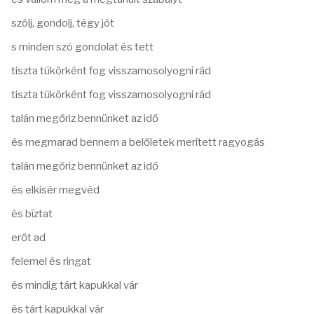
szólj, gondolj, tégy jót
s minden szó gondolat és tett
tiszta tükörként fog visszamosolyogni rád
tiszta tükörként fog visszamosolyogni rád
talán megőriz bennünket az idő
és megmarad bennem a belőletek merített ragyogás
talán megőriz bennünket az idő
és elkisér megvéd
és bíztat
erőt ad
felemel és ringat
és mindig tárt kapukkal vár
és tárt kapukkal vár