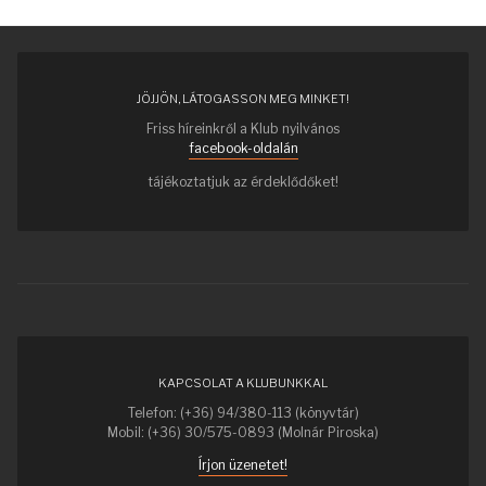
JÖJJÖN, LÁTOGASSON MEG MINKET!
Friss híreinkről a Klub nyilvános
facebook-oldalán
tájékoztatjuk az érdeklődőket!
KAPCSOLAT A KLUBUNKKAL
Telefon: (+36) 94/380-113 (könyvtár)
Mobil: (+36) 30/575-0893 (Molnár Piroska)
Írjon üzenetet!