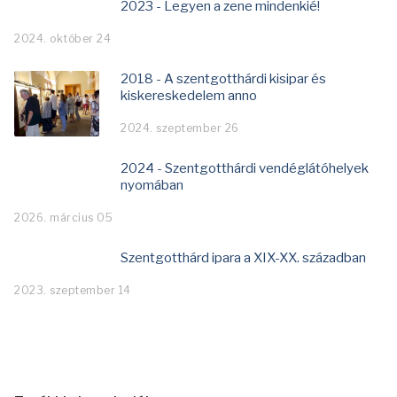
2023 - Legyen a zene mindenkié!
2024. október 24
2018 - A szentgotthárdi kisipar és
kiskereskedelem anno
2024. szeptember 26
2024 - Szentgotthárdi vendéglátóhelyek
nyomában
2026. március 05
Szentgotthárd ipara a XIX-XX. században
2023. szeptember 14