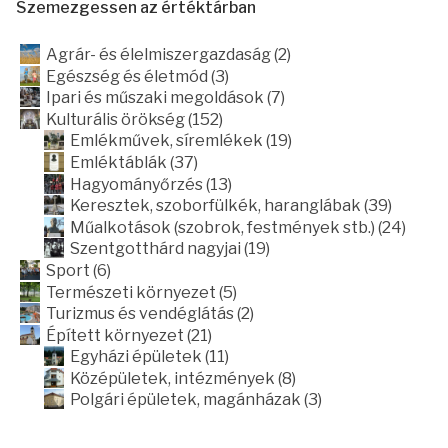
Szemezgessen az értéktárban
Agrár- és élelmiszergazdaság (2)
Egészség és életmód (3)
Ipari és műszaki megoldások (7)
Kulturális örökség (152)
Emlékművek, síremlékek (19)
Emléktáblák (37)
Hagyományőrzés (13)
Keresztek, szoborfülkék, haranglábak (39)
Műalkotások (szobrok, festmények stb.) (24)
Szentgotthárd nagyjai (19)
Sport (6)
Természeti környezet (5)
Turizmus és vendéglátás (2)
Épített környezet (21)
Egyházi épületek (11)
Középületek, intézmények (8)
Polgári épületek, magánházak (3)