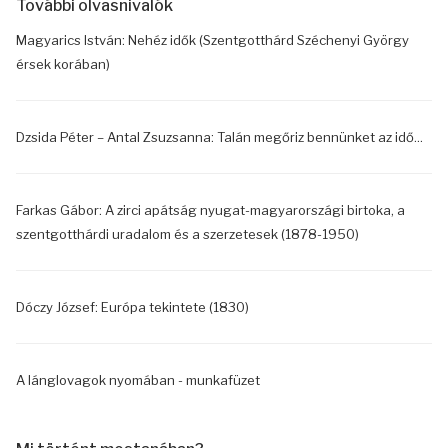
További olvasnivalók
Magyarics István: Nehéz idők (Szentgotthárd Széchenyi György
érsek korában)
Dzsida Péter – Antal Zsuzsanna: Talán megőriz bennünket az idő...
Farkas Gábor: A zirci apátság nyugat-magyarországi birtoka, a
szentgotthárdi uradalom és a szerzetesek (1878-1950)
Dóczy József: Európa tekintete (1830)
A lánglovagok nyomában - munkafüzet