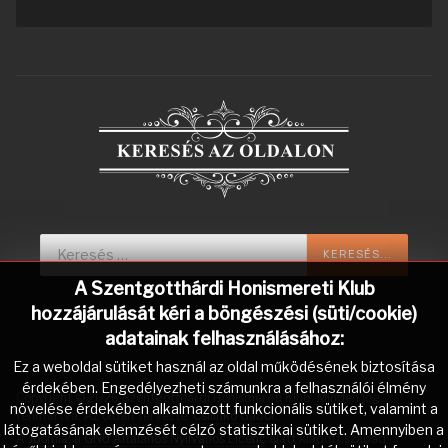
Keresés...
KERESÉS...
A Szentgotthárdi Honismereti Klub
hozzájárulását kéri a böngészési (süti/cookie)
adatainak felhasználásához:
Ez a weboldal sütiket használ az oldal működésének biztosítása
érdekében. Engedélyezheti számunkra a felhasználói élmény
Copyright © 2026 Szentgotthárdi Honismereti Klub. Minden jog
növelése érdekében alkalmazott funkcionális sütiket, valamint a
fenntartva. Az oldalt tervezte:
Csilinkó Gábor
.
látogatásának elemzését célzó statisztikai sütiket. Amennyiben a
A
Joomla!
a
GNU Általános Nyilvános Licenc
alatt kiadott szabad