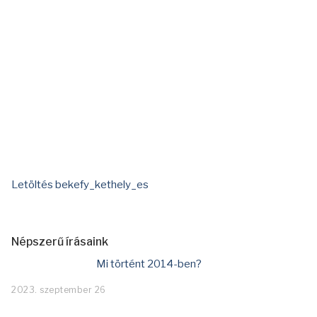
Letöltés bekefy_kethely_es
Népszerű írásaink
Mi történt 2014-ben?
2023. szeptember 26