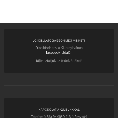
JÖJJÖN, LÁTOGASSON MEG MINKET!
Friss híreinkről a Klub nyilvános
facebook-oldalán
tájékoztatjuk az érdeklődőket!
KAPCSOLAT A KLUBUNKKAL
Telefon: (+36) 94/380-113 (könyvtár)