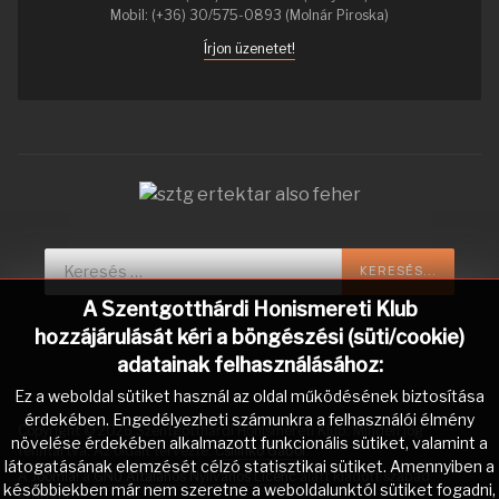
Mobil: (+36) 30/575-0893 (Molnár Piroska)
Írjon üzenetet!
Keresés...
KERESÉS...
A Szentgotthárdi Honismereti Klub
hozzájárulását kéri a böngészési (süti/cookie)
adatainak felhasználásához:
Ez a weboldal sütiket használ az oldal működésének biztosítása
érdekében. Engedélyezheti számunkra a felhasználói élmény
Copyright © 2026 Szentgotthárdi Honismereti Klub. Minden jog
növelése érdekében alkalmazott funkcionális sütiket, valamint a
fenntartva. Az oldalt tervezte:
Csilinkó Gábor
.
látogatásának elemzését célzó statisztikai sütiket. Amennyiben a
A
Joomla!
a
GNU Általános Nyilvános Licenc
alatt kiadott szabad
későbbiekben már nem szeretne a weboldalunktól sütiket fogadni,
szoftver.