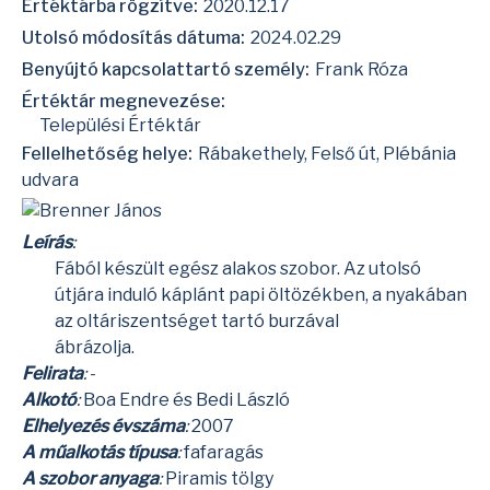
Értéktárba rögzítve:
2020.12.17
Utolsó módosítás dátuma:
2024.02.29
Benyújtó kapcsolattartó személy:
Frank Róza
Értéktár megnevezése:
Települési Értéktár
Fellelhetőség helye:
Rábakethely, Felső út, Plébánia
udvara
Leírás
:
Fából készült egész alakos szobor. Az utolsó
útjára induló káplánt papi öltözékben, a nyakában
az oltáriszentséget tartó burzával
ábrázolja.
Felirata
:
-
Alkotó
:
Boa Endre
és
Bedi László
Elhelyezés évszáma
:
2007
A műalkotás típusa
:
fafaragás
A szobor anyaga
:
Piramis tölgy