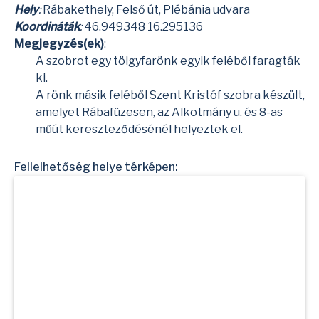
Hely
:
Rábakethely, Felső út, Plébánia udvara
Koordináták
:
46.949348 16.295136
Megjegyzés(ek)
:
A szobrot egy tölgyfarönk egyik feléből faragták
ki.
A rönk másik feléből
Szent Kristóf szobra
készült,
amelyet Rábafüzesen, az Alkotmány u. és 8-as
műút kereszteződésénél helyeztek el.
Fellelhetőség helye térképen: