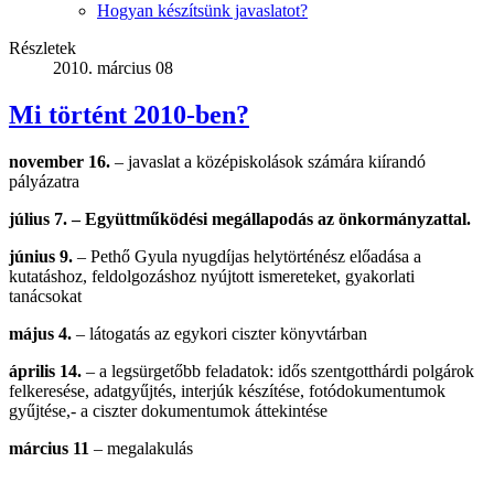
Hogyan készítsünk javaslatot?
Részletek
2010. március 08
Mi történt 2010-ben?
november 16.
– javaslat a középiskolások számára kiírandó
pályázatra
július 7.
– Együttműködési megállapodás az önkormányzattal.
június 9.
– Pethő Gyula nyugdíjas helytörténész előadása a
kutatáshoz, feldolgozáshoz nyújtott ismereteket, gyakorlati
tanácsokat
május 4.
– látogatás az egykori ciszter könyvtárban
április 14.
– a legsürgetőbb feladatok: idős szentgotthárdi polgárok
felkeresése, adatgyűjtés, interjúk készítése, fotódokumentumok
gyűjtése,- a ciszter dokumentumok áttekintése
március 11
– megalakulás