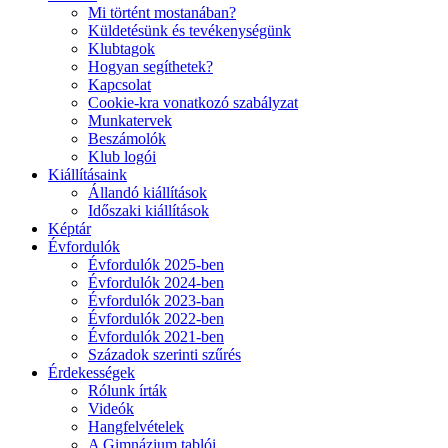
Mi történt mostanában?
Küldetésünk és tevékenységünk
Klubtagok
Hogyan segíthetek?
Kapcsolat
Cookie-kra vonatkozó szabályzat
Munkatervek
Beszámolók
Klub logói
Kiállításaink
Állandó kiállítások
Időszaki kiállítások
Képtár
Évfordulók
Évfordulók 2025-ben
Évfordulók 2024-ben
Évfordulók 2023-ban
Évfordulók 2022-ben
Évfordulók 2021-ben
Századok szerinti szűrés
Érdekességek
Rólunk írták
Videók
Hangfelvételek
A Gimnázium tablói