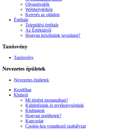
Olvasnivalók
Webhelytérkép
Keresés az oldalon
Értéktár
Települési értéktár
Az Értéktárról
Hogyan készítsünk javaslatot?
Tanösvény
Tanösvény
Nevezetes épületek
Nevezetes épületek
Kezdőlap
Klubról
Mi történt mostanában?
Küldetésünk és tevékenységünk
Klubtagok
Hogyan segíthetek?
Kapcsolat
Cookie-kra vonatkozó szabályzat