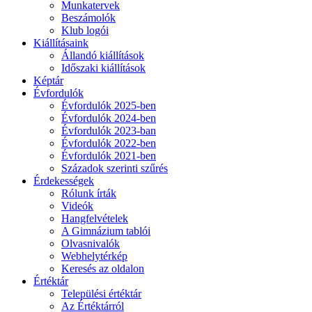
Munkatervek
Beszámolók
Klub logói
Kiállításaink
Állandó kiállítások
Időszaki kiállítások
Képtár
Évfordulók
Évfordulók 2025-ben
Évfordulók 2024-ben
Évfordulók 2023-ban
Évfordulók 2022-ben
Évfordulók 2021-ben
Századok szerinti szűrés
Érdekességek
Rólunk írták
Videók
Hangfelvételek
A Gimnázium tablói
Olvasnivalók
Webhelytérkép
Keresés az oldalon
Értéktár
Települési értéktár
Az Értéktárról