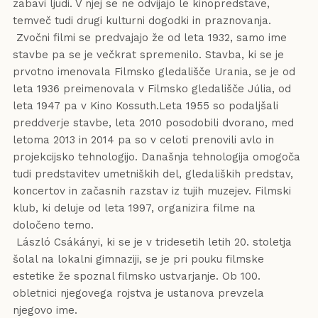
zabavi ljudi. V njej se ne odvijajo le kinopredstave,
temveč tudi drugi kulturni dogodki in praznovanja.
Zvočni filmi se predvajajo že od leta 1932, samo ime
stavbe pa se je večkrat spremenilo. Stavba, ki se je
prvotno imenovala Filmsko gledališče Urania, se je od
leta 1936 preimenovala v Filmsko gledališče Júlia, od
leta 1947 pa v Kino Kossuth.Leta 1955 so podaljšali
preddverje stavbe, leta 2010 posodobili dvorano, med
letoma 2013 in 2014 pa so v celoti prenovili avlo in
projekcijsko tehnologijo. Današnja tehnologija omogoča
tudi predstavitev umetniških del, gledaliških predstav,
koncertov in začasnih razstav iz tujih muzejev. Filmski
klub, ki deluje od leta 1997, organizira filme na
določeno temo.
László Csákányi, ki se je v tridesetih letih 20. stoletja
šolal na lokalni gimnaziji, se je pri pouku filmske
estetike že spoznal filmsko ustvarjanje. Ob 100.
obletnici njegovega rojstva je ustanova prevzela
njegovo ime.