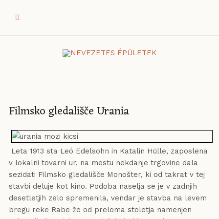
Filmsko gledališče Urania
Leta 1913 sta Leó Edelsohn in Katalin Hülle, zaposlena
v lokalni tovarni ur, na mestu nekdanje trgovine dala
sezidati Filmsko gledališče Monošter, ki od takrat v tej
stavbi deluje kot kino. Podoba naselja se je v zadnjih
desetletjih zelo spremenila, vendar je stavba na levem
bregu reke Rabe že od preloma stoletja namenjen