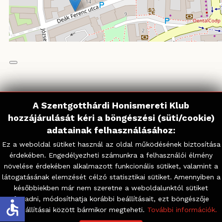
A Szentgotthárdi Honismereti Klub
A Szentgotthárdi Honismereti Klub
hozzájárulását kéri a böngészési (süti/cookie)
hozzájárulását kéri a böngészési (süti/cookie)
adatainak felhasználásához:
adatainak felhasználásához:
Ez a weboldal sütiket használ az oldal működésének biztosítása
Ez a weboldal sütiket használ az oldal működésének biztosítása
érdekében. Engedélyezheti számunkra a felhasználói élmény
érdekében. Engedélyezheti számunkra a felhasználói élmény
növelése érdekében alkalmazott funkcionális sütiket, valamint a
növelése érdekében alkalmazott funkcionális sütiket, valamint a
látogatásának elemzését célzó statisztikai sütiket. Amennyiben a
látogatásának elemzését célzó statisztikai sütiket. Amennyiben a
Copyright © 2026 Szentgotthárdi Honismereti Klub. Minden jog
későbbiekben már nem szeretne a weboldalunktól sütiket
későbbiekben már nem szeretne a weboldalunktól sütiket
fenntartva. Designed by
JoomlArt.com
.
fogadni, módosíthatja korábbi beállításait, ezt böngészője
fogadni, módosíthatja korábbi beállításait, ezt böngészője
accessible
A
Joomla!
a
GNU Általános Nyilvános Licenc
alatt kiadott szabad
sütibeállításai között bármikor megteheti.
sütibeállításai között bármikor megteheti.
További információk.
További információk.
szoftver.