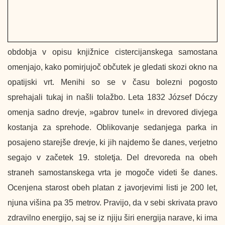
obdobja v opisu knjižnice cistercijanskega samostana
omenjajo, kako pomirjujoč občutek je gledati skozi okno na
opatijski vrt. Menihi so se v času bolezni pogosto
sprehajali tukaj in našli tolažbo. Leta 1832 József Dóczy
omenja sadno drevje, »gabrov tunel« in drevored divjega
kostanja za sprehode. Oblikovanje sedanjega parka in
posajeno starejše drevje, ki jih najdemo še danes, verjetno
segajo v začetek 19. stoletja. Del drevoreda na obeh
straneh samostanskega vrta je mogoče videti še danes.
Ocenjena starost obeh platan z javorjevimi listi je 200 let,
njuna višina pa 35 metrov. Pravijo, da v sebi skrivata pravo
zdravilno energijo, saj se iz njiju širi energija narave, ki ima