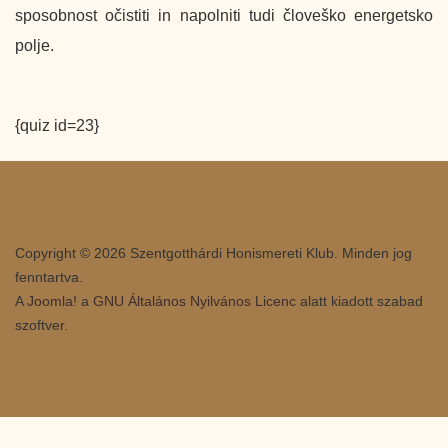
sposobnost očistiti in napolniti tudi človeško energetsko
polje.
{quiz id=23}
Copyright © 2026 Szentgotthárdi Honismereti Klub. Minden jog
fenntartva.
A
Joomla!
a
GNU Általános Nyilvános Licenc
alatt kiadott szabad
szoftver.