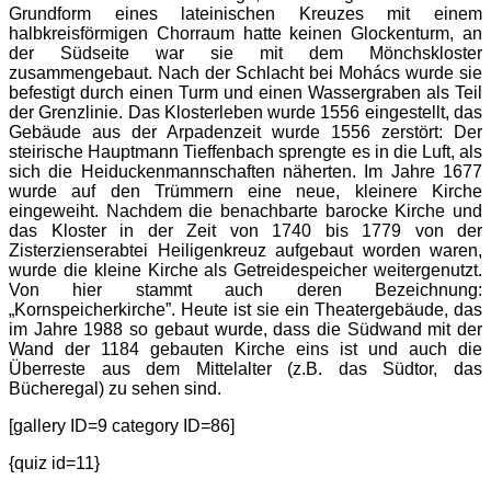
Grundform eines lateinischen Kreuzes mit einem
halbkreisförmigen Chorraum hatte keinen Glockenturm, an
der Südseite war sie mit dem Mönchskloster
zusammengebaut. Nach der Schlacht bei Mohács wurde sie
befestigt durch einen Turm und einen Wassergraben als Teil
der Grenzlinie. Das Klosterleben wurde 1556 eingestellt, das
Gebäude aus der Arpadenzeit wurde 1556 zerstört: Der
steirische Hauptmann Tieffenbach sprengte es in die Luft, als
sich die Heiduckenmannschaften näherten. Im Jahre 1677
wurde auf den Trümmern eine neue, kleinere Kirche
eingeweiht. Nachdem die benachbarte barocke Kirche und
das Kloster in der Zeit von 1740 bis 1779 von der
Zisterzienserabtei Heiligenkreuz aufgebaut worden waren,
wurde die kleine Kirche als Getreidespeicher weitergenutzt.
Von hier stammt auch deren Bezeichnung:
„Kornspeicherkirche”. Heute ist sie ein Theatergebäude, das
im Jahre 1988 so gebaut wurde, dass die Südwand mit der
Wand der 1184 gebauten Kirche eins ist und auch die
Überreste aus dem Mittelalter (z.B. das Südtor, das
Bücheregal) zu sehen sind.
[gallery ID=9 category ID=86]
{quiz id=11}